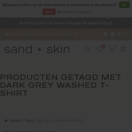
Wij slaan cookies op om onze website te verbeteren. Is dat akkoord?
Ja
Nee
Meer over cookies »
Schrijf je nu in voor de nieuwsbrief en ontvang -10%
korting voor je eerst volgende bestelling!
Verzenden in Nederland vanaf €4,95
0
0
PRODUCTEN GETAGD MET
DARK GREY WASHED T-
SHIRT
Home
/
Tags
/
dark grey washed t-shirt