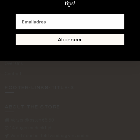
tips!
Privacy & Cookiebeleid
SAND + SKIN
The Journal
Abonneer
Routebeschrijving
Retourformulier
Over Ons
Contact
FOOTER-LINKS-TITLE-3
ABOUT THE STORE
Verzendkosten €5,50
14 dagen bedenktijd
Voor 17 uur besteld vandaag verzonden