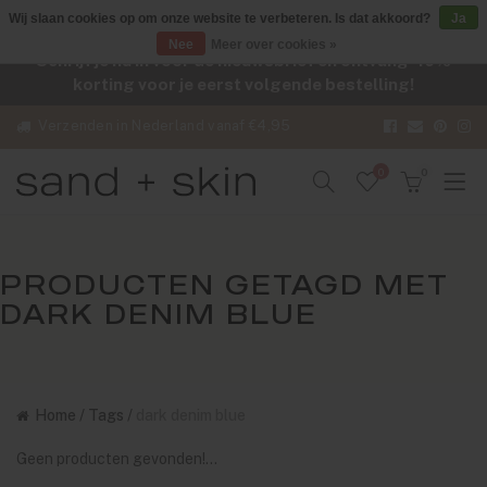
Wij slaan cookies op om onze website te verbeteren. Is dat akkoord?
Ja
Nee
Meer over cookies »
Schrijf je nu in voor de nieuwsbrief en ontvang -10%
korting voor je eerst volgende bestelling!
Verzenden in Nederland vanaf €4,95
0
0
PRODUCTEN GETAGD MET
DARK DENIM BLUE
Home
/
Tags
/
dark denim blue
Geen producten gevonden!...