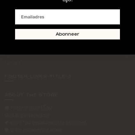
SAND + SKIN
The Journal
Routebeschrijving
Abonneer
Retourformulier
Over Ons
Contact
FOOTER-LINKS-TITLE-3
ABOUT THE STORE
Verzendkosten €5,50
14 dagen bedenktijd
Voor 17 uur besteld vandaag verzonden
Gratis online styling advies