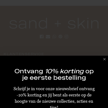
KLANTENSERVICE
Algemene Voorwaarden
Ontvang
10% korting
op
Bestellen & Verzenden
je eerste bestelling
Betalen
Schrijf je in voor onze nieuwsbrief ontvang
Retourneren
-10% korting en jij bent als eerste op de
Disclaimer
hoogte van de nieuwe collecties, acties en
Privacy & Cookiebeleid
tips!