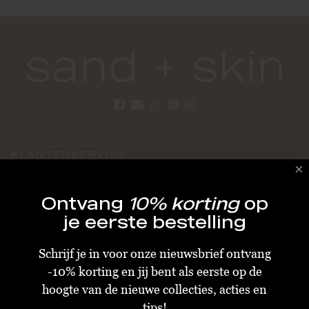
KLANTENSERVICE
Algemene Voorwaarden
Ontvang
10% korting
op
Bestellen & Verzenden
je eerste bestelling
Betalen
Schrijf je in voor onze nieuwsbrief ontvang
Retourneren
-10% korting en jij bent als eerste op de
Disclaimer
hoogte van de nieuwe collecties, acties en
Privacy & Cookiebeleid
tips!