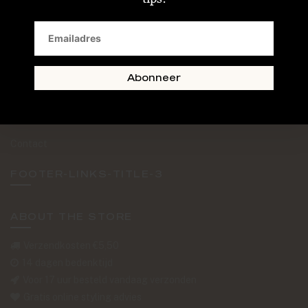
SAND + SKIN
The Journal
Routebeschrijving
Abonneer
Retourformulier
Over Ons
Contact
FOOTER-LINKS-TITLE-3
ABOUT THE STORE
Verzendkosten €5,50
14 dagen bedenktijd
Voor 17 uur besteld vandaag verzonden
Gratis online styling advies