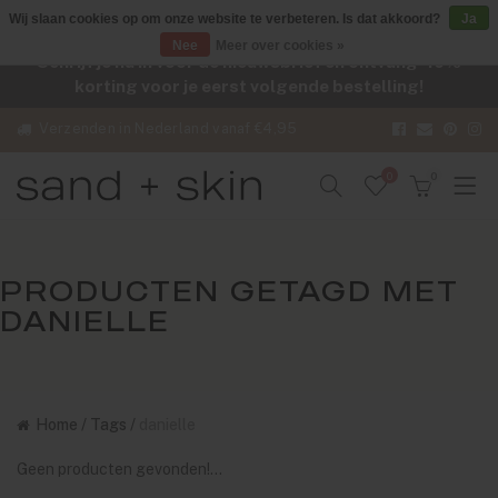
Wij slaan cookies op om onze website te verbeteren. Is dat akkoord?
Ja
Nee
Meer over cookies »
Schrijf je nu in voor de nieuwsbrief en ontvang -10%
korting voor je eerst volgende bestelling!
Verzenden in Nederland vanaf €4,95
0
0
PRODUCTEN GETAGD MET
DANIELLE
Home
/
Tags
/
danielle
Geen producten gevonden!...