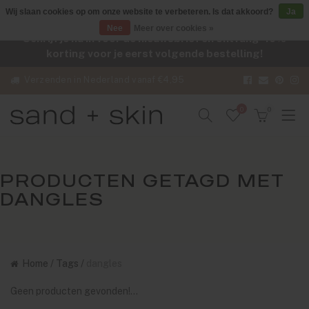
Wij slaan cookies op om onze website te verbeteren. Is dat akkoord?
Ja
Nee
Meer over cookies »
Schrijf je nu in voor de nieuwsbrief en ontvang -10%
korting voor je eerst volgende bestelling!
Verzenden in Nederland vanaf €4,95
0
0
PRODUCTEN GETAGD MET
DANGLES
Home
/
Tags
/
dangles
Geen producten gevonden!...