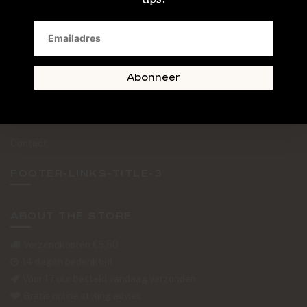
SAND + SKIN
The Journal
Routebeschrijving
Abonneer
Retourformulier
Over Ons
Contact
FOOTER-LINKS-TITLE-3
ABOUT THE STORE
Verzendkosten €5,50
14 dagen bedenktijd
Voor 17 uur besteld vandaag verzonden
Gratis online styling advies