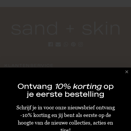
KLANTENSERVICE
Algemene Voorwaarden
Ontvang
10% korting
op
Bestellen & Verzenden
je eerste bestelling
Betalen
Schrijf je in voor onze nieuwsbrief ontvang
Retourneren
-10% korting en jij bent als eerste op de
Disclaimer
hoogte van de nieuwe collecties, acties en
Privacy & Cookiebeleid
tips!