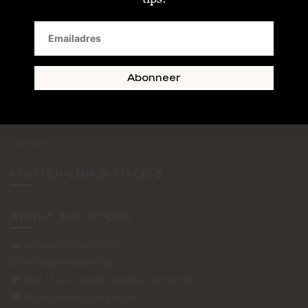
SAND + SKIN
The Journal
Routebeschrijving
Abonneer
Retourformulier
Over Ons
Contact
FOOTER-LINKS-TITLE-3
ABOUT THE STORE
Verzendkosten €5,50
14 dagen bedenktijd
Voor 17 uur besteld vandaag verzonden
Gratis online styling advies