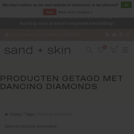
Wij slaan cookies op om onze website te verbeteren. Is dat akkoord?
Ja
Nee
Meer over cookies »
Schrijf je nu in voor de nieuwsbrief en ontvang -10%
korting voor je eerst volgende bestelling!
Verzenden in Nederland vanaf €4,95
0
0
PRODUCTEN GETAGD MET
DANCING DIAMONDS
Home
/
Tags
/
dancing diamonds
Geen producten gevonden!...