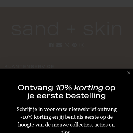
KLANTENSERVICE
Algemene Voorwaarden
Ontvang
10% korting
op
Bestellen & Verzenden
je eerste bestelling
Betalen
Schrijf je in voor onze nieuwsbrief ontvang
Retourneren
-10% korting en jij bent als eerste op de
Disclaimer
hoogte van de nieuwe collecties, acties en
Privacy & Cookiebeleid
tips!