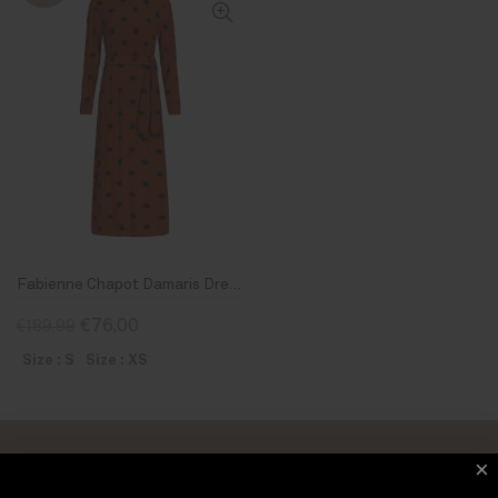
Fabienne Chapot Damaris Dress Studio Star print
€76,00
€189,99
Size : S
Size : XS