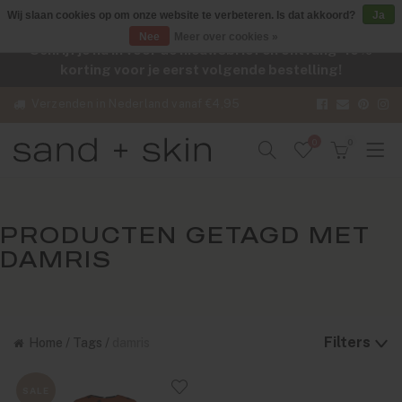
Wij slaan cookies op om onze website te verbeteren. Is dat akkoord?
Ja
Nee
Meer over cookies »
Schrijf je nu in voor de nieuwsbrief en ontvang -10%
korting voor je eerst volgende bestelling!
Verzenden in Nederland vanaf €4,95
0
0
PRODUCTEN GETAGD MET
DAMRIS
Filters
Home
/
Tags
/
damris
SALE