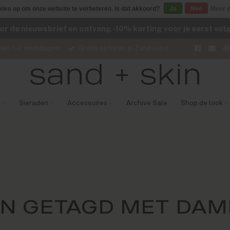
kies op om onze website te verbeteren. Is dat akkoord?
Ja
Nee
Meer o
voor de nieuwsbrief en ontvang -10% korting voor je eerst vo
nen 1-2 werkdagen
Gratis ophalen in Zandvoort
Sieraden
Accessoires
Archive Sale
Shop de look
N GETAGD MET DAME