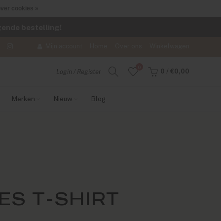
ver cookies »
lgende bestelling!
Mijn account
Home
Over ons
Winkelwagen
0
0
/
€0,00
Login / Register
Merken
Nieuw
Blog
S T-SHIRT