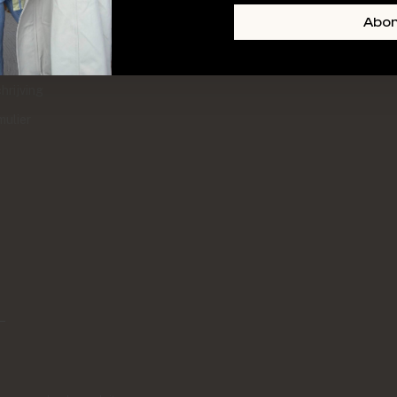
+ SKIN
FOOTER-LINKS-TITLE-3
Abo
l
hrijving
mulier