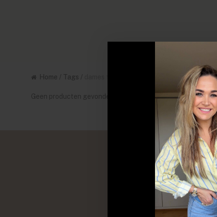
Home
/
Tags
/
dames t-shirt
Geen producten gevonden!...