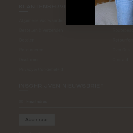
KLANTENSERVICE
SAND 
Algemene Voorwaarden
The Journa
Bestellen & Verzenden
Routebesc
Betalen
Retourfor
Retourneren
Over Ons
Disclaimer
Contact
Privacy & Cookiebeleid
INSCHRIJVEN NIEUWSBRIEF
Abonneer