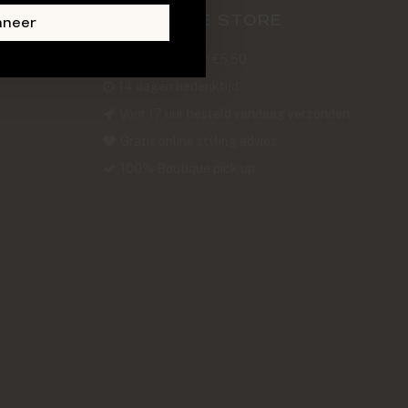
ABOUT THE STORE
nneer
Verzendkosten €5,50
14 dagen bedenktijd
Voor 17 uur besteld vandaag verzonden
Gratis online styling advies
100% Boutique pick up