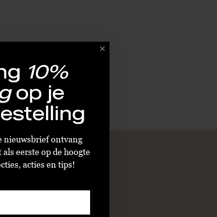
ng
10%
g
op je
estelling
ze nieuwsbrief ontvang
t als eerste op de hoogte
ties, acties en tips!