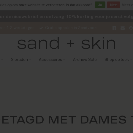
kies op om onze website te verbeteren. Is dat akkoord?
Ja
Nee
Meer o
voor de nieuwsbrief en ontvang -10% korting voor je eerst vo
nen 1-2 werkdagen
Gratis ophalen in Zandvoort
Sieraden
Accessoires
Archive Sale
Shop de look
ETAGD MET DAMES T