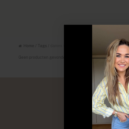
Home
/
Tags
/
dames t-shirt print
Geen producten gevonden!...