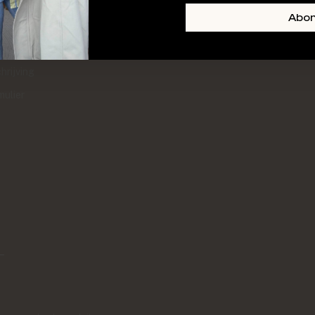
+ SKIN
FOOTER-LINKS-TITLE-3
Abo
l
hrijving
mulier