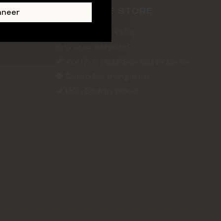
ABOUT THE STORE
nneer
Verzendkosten €5,50
14 dagen bedenktijd
Voor 17 uur besteld vandaag verzonden
Gratis online styling advies
100% Boutique pick up