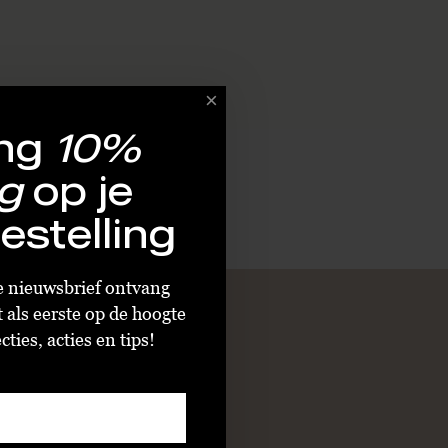
ng
10%
g
op je
estelling
ze nieuwsbrief ontvang
t als eerste op de hoogte
ties, acties en tips!