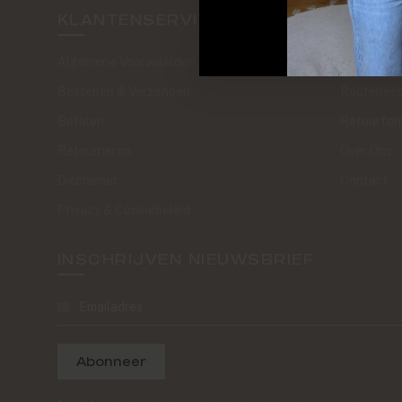
KLANTENSERVICE
SAND 
Algemene Voorwaarden
The Journa
Bestellen & Verzenden
Routebesc
Betalen
Retourfor
Retourneren
Over Ons
Disclaimer
Contact
Privacy & Cookiebeleid
INSCHRIJVEN NIEUWSBRIEF
Abonneer