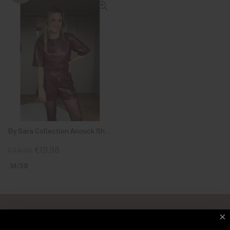
By Sara Collection Anouck Short Burgundy
€19,98
€49,95
M/38