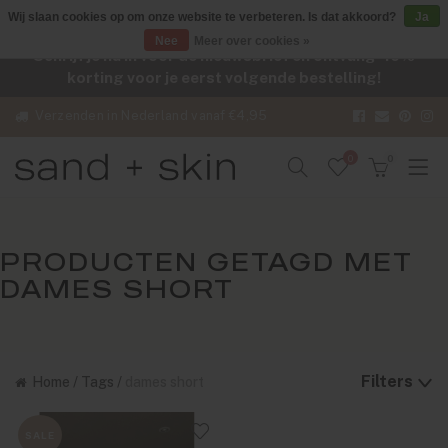
Wij slaan cookies op om onze website te verbeteren. Is dat akkoord?
Ja
Nee
Meer over cookies »
Schrijf je nu in voor de nieuwsbrief en ontvang -10%
korting voor je eerst volgende bestelling!
Verzenden in Nederland vanaf €4,95
0
0
PRODUCTEN GETAGD MET
DAMES SHORT
Filters
Home
/
Tags
/
dames short
SALE