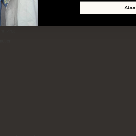
+ SKIN
FOOTER-LINKS-TITLE-3
Abo
l
hrijving
mulier