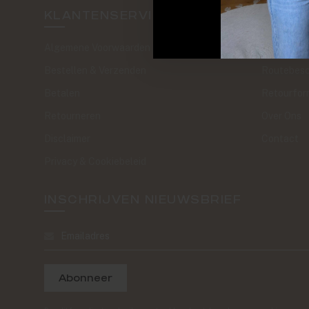
KLANTENSERVICE
SAND 
Algemene Voorwaarden
The Journa
Bestellen & Verzenden
Routebesc
Betalen
Retourfor
Retourneren
Over Ons
Disclaimer
Contact
Privacy & Cookiebeleid
INSCHRIJVEN NIEUWSBRIEF
Abonneer