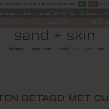
kies op om onze website te verbeteren. Is dat akkoord?
Ja
Nee
Meer o
voor de nieuwsbrief en ontvang -10% korting voor je eerst vo
nen 1-2 werkdagen
Gratis ophalen in Zandvoort
Sieraden
Accessoires
Archive Sale
Shop de look
EN GETAGD MET C