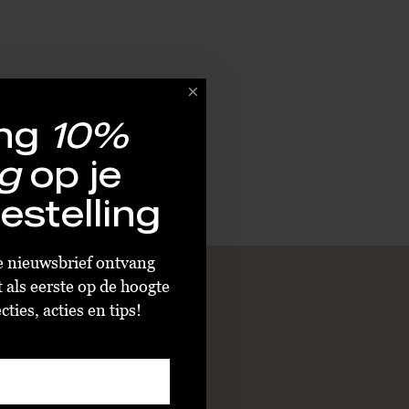
ng
10%
g
op je
estelling
ze nieuwsbrief ontvang
t als eerste op de hoogte
ties, acties en tips!