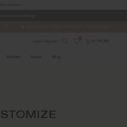
ver cookies »
lgende bestelling!
Mijn account
Home
Over ons
Winkelwagen
0
0
/
€0,00
Login / Register
Merken
Nieuw
Blog
USTOMIZE