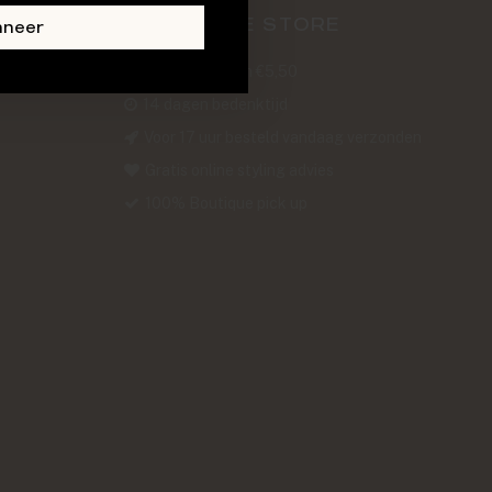
ABOUT THE STORE
nneer
Verzendkosten €5,50
14 dagen bedenktijd
Voor 17 uur besteld vandaag verzonden
Gratis online styling advies
100% Boutique pick up