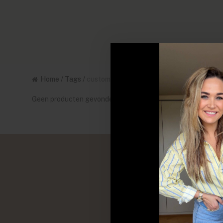
Home
/
Tags
/
customize
Geen producten gevonden!...