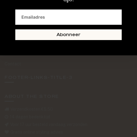
SAND + SKIN
The Journal
Routebeschrijving
Abonneer
Retourformulier
Over Ons
Contact
FOOTER-LINKS-TITLE-3
ABOUT THE STORE
Verzendkosten €5,50
14 dagen bedenktijd
Voor 17 uur besteld vandaag verzonden
Gratis online styling advies