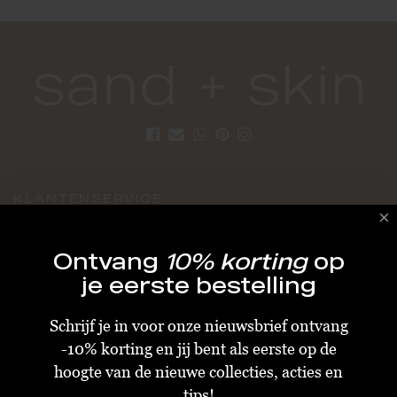
KLANTENSERVICE
Algemene Voorwaarden
Ontvang
10% korting
op
Bestellen & Verzenden
je eerste bestelling
Betalen
Schrijf je in voor onze nieuwsbrief ontvang
Retourneren
-10% korting en jij bent als eerste op de
Disclaimer
hoogte van de nieuwe collecties, acties en
Privacy & Cookiebeleid
tips!