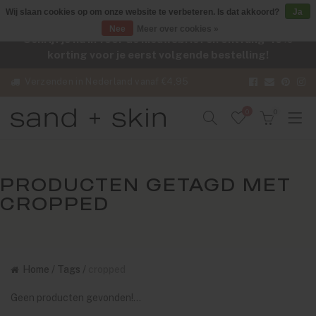
Wij slaan cookies op om onze website te verbeteren. Is dat akkoord?
Ja
Nee
Meer over cookies »
Schrijf je nu in voor de nieuwsbrief en ontvang -10%
korting voor je eerst volgende bestelling!
Verzenden in Nederland vanaf €4,95
0
0
PRODUCTEN GETAGD MET
CROPPED
Home
/
Tags
/
cropped
Geen producten gevonden!...