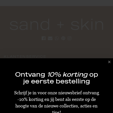
KLANTENSERVICE
Algemene Voorwaarden
Ontvang
10% korting
op
Bestellen & Verzenden
je eerste bestelling
Betalen
Schrijf je in voor onze nieuwsbrief ontvang
Retourneren
-10% korting en jij bent als eerste op de
Disclaimer
hoogte van de nieuwe collecties, acties en
Privacy & Cookiebeleid
tips!