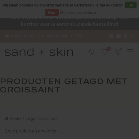
Wij slaan cookies op om onze website te verbeteren. Is dat akkoord?
Ja
Nee
Meer over cookies »
Schrijf je nu in voor de nieuwsbrief en ontvang -10%
korting voor je eerst volgende bestelling!
Verzenden in Nederland vanaf €4,95
0
0
PRODUCTEN GETAGD MET
CROISSAINT
Home
/
Tags
/
croissaint
Geen producten gevonden!...