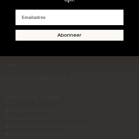
SAND + SKIN
The Journal
Routebeschrijving
Abonneer
Retourformulier
Over Ons
Contact
FOOTER-LINKS-TITLE-3
ABOUT THE STORE
Verzendkosten €5,50
14 dagen bedenktijd
Voor 17 uur besteld vandaag verzonden
Gratis online styling advies