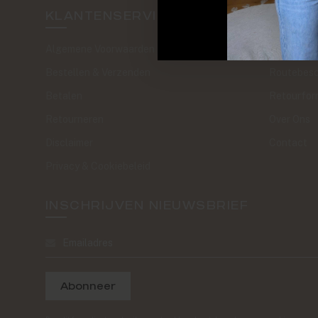
KLANTENSERVICE
SAND 
Algemene Voorwaarden
The Journa
Bestellen & Verzenden
Routebesc
Betalen
Retourfor
Retourneren
Over Ons
Disclaimer
Contact
Privacy & Cookiebeleid
INSCHRIJVEN NIEUWSBRIEF
Abonneer