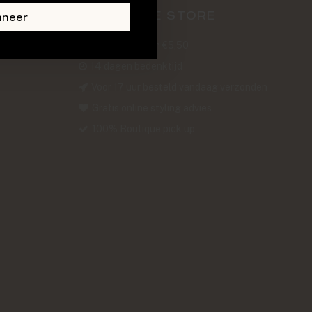
ABOUT THE STORE
nneer
Verzendkosten €5,50
14 dagen bedenktijd
Voor 17 uur besteld vandaag verzonden
Gratis online styling advies
100% Boutique pick up