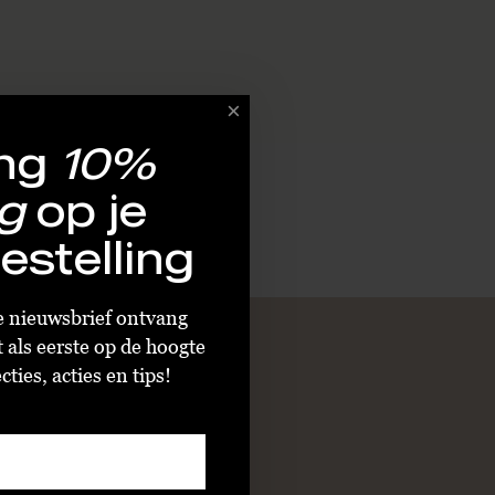
ng
10%
g
op je
estelling
ze nieuwsbrief ontvang
t als eerste op de hoogte
ties, acties en tips!