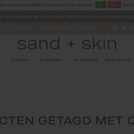
kies op om onze website te verbeteren. Is dat akkoord?
Ja
Nee
Meer o
voor de nieuwsbrief en ontvang -10% korting voor je eerst vo
nen 1-2 werkdagen
Gratis ophalen in Zandvoort
Sieraden
Accessoires
Archive Sale
Shop de look
CTEN GETAGD MET 