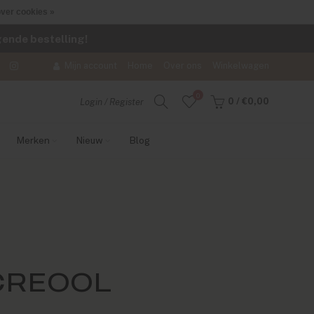
ver cookies »
lgende bestelling!
Mijn account
Home
Over ons
Winkelwagen
0
0
/
€0,00
Login / Register
Merken
Nieuw
Blog
CREOOL