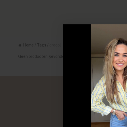
Home
/
Tags
/
creool
Geen producten gevonden!...