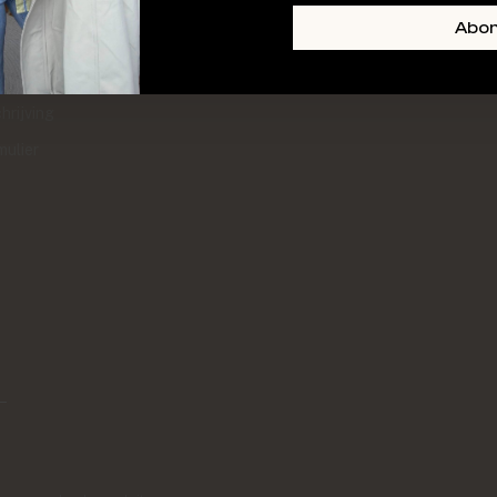
+ SKIN
FOOTER-LINKS-TITLE-3
Abo
l
hrijving
mulier