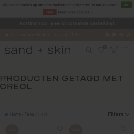
Wij slaan cookies op om onze website te verbeteren. Is dat akkoord?
Ja
Nee
Meer over cookies »
Schrijf je nu in voor de nieuwsbrief en ontvang -10%
korting voor je eerst volgende bestelling!
Verzenden in Nederland vanaf €4,95
0
0
PRODUCTEN GETAGD MET
CREOL
Filters
Home
/
Tags
/
creol
SALE
SALE