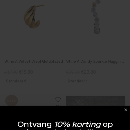
Stine A Velvet Creol Goldplated
Stine A Candy Sparkle Hugging Creol Left Silver
€18,80
€23,80
€47,00
€59,50
Standaard
Standaard
SALE
Ontvang
10% korting
op