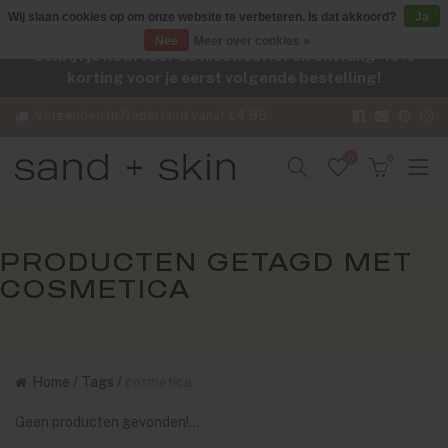
Wij slaan cookies op om onze website te verbeteren. Is dat akkoord?
Ja
Nee
Meer over cookies »
Schrijf je nu in voor de nieuwsbrief en ontvang -10%
korting voor je eerst volgende bestelling!
Verzenden in Nederland vanaf €4,95
0
0
PRODUCTEN GETAGD MET
COSMETICA
Home
/
Tags
/
cosmetica
Geen producten gevonden!...