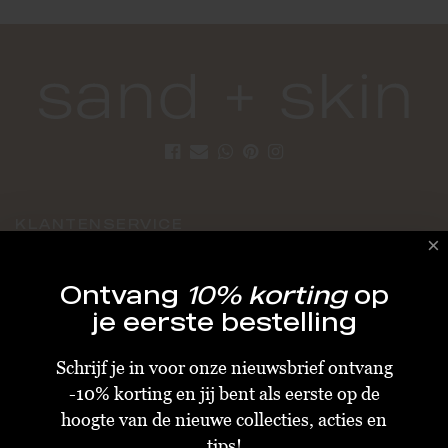
KLANTENSERVICE
Algemene Voorwaarden
Ontvang
10% korting
op
Bestellen & Verzenden
je eerste bestelling
Betalen
Schrijf je in voor onze nieuwsbrief ontvang
Retourneren
-10% korting en jij bent als eerste op de
Disclaimer
hoogte van de nieuwe collecties, acties en
Privacy & Cookiebeleid
tips!