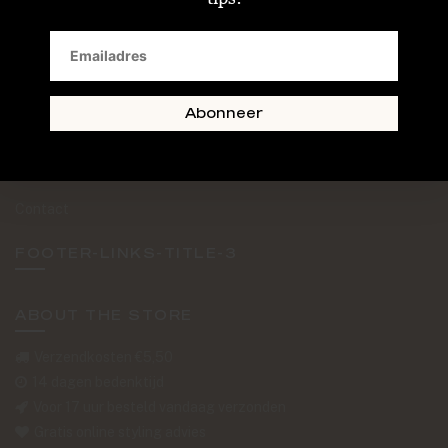
SAND + SKIN
The Journal
Routebeschrijving
Abonneer
Retourformulier
Over Ons
Contact
FOOTER-LINKS-TITLE-3
ABOUT THE STORE
Verzendkosten €5,50
14 dagen bedenktijd
Voor 17 uur besteld vandaag verzonden
Gratis online styling advies