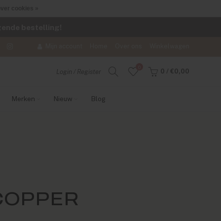
ver cookies »
lgende bestelling!
Mijn account
Home
Over ons
Winkelwagen
0
0
/
€0,00
Login / Register
Merken
Nieuw
Blog
COPPER