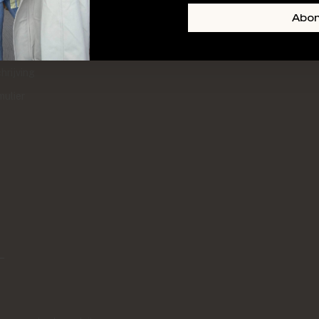
+ SKIN
FOOTER-LINKS-TITLE-3
Abo
l
hrijving
mulier