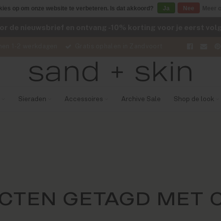
kies op om onze website te verbeteren. Is dat akkoord?
Ja
Nee
Meer o
voor de nieuwsbrief en ontvang -10% korting voor je eerst vo
nen 1-2 werkdagen
Gratis ophalen in Zandvoort
Sieraden
Accessoires
Archive Sale
Shop de look
CTEN GETAGD MET 