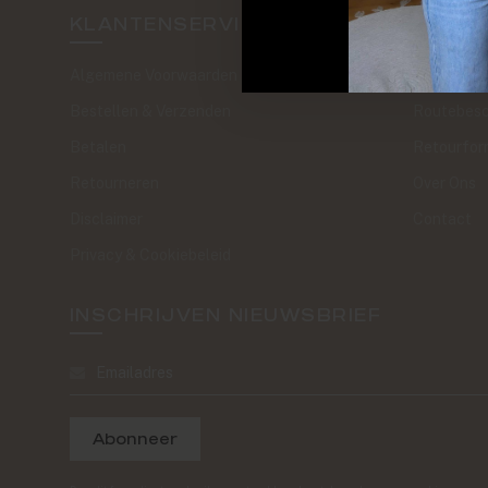
KLANTENSERVICE
SAND 
Algemene Voorwaarden
The Journa
Bestellen & Verzenden
Routebesc
Betalen
Retourfor
Retourneren
Over Ons
Disclaimer
Contact
Privacy & Cookiebeleid
INSCHRIJVEN NIEUWSBRIEF
Abonneer