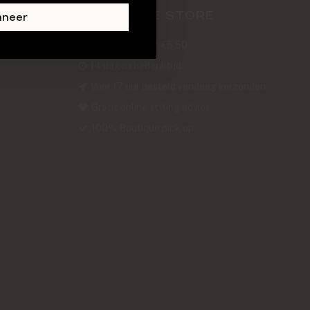
ABOUT THE STORE
nneer
Verzendkosten €5,50
14 dagen bedenktijd
Voor 17 uur besteld vandaag verzonden
Gratis online styling advies
100% Boutique pick up