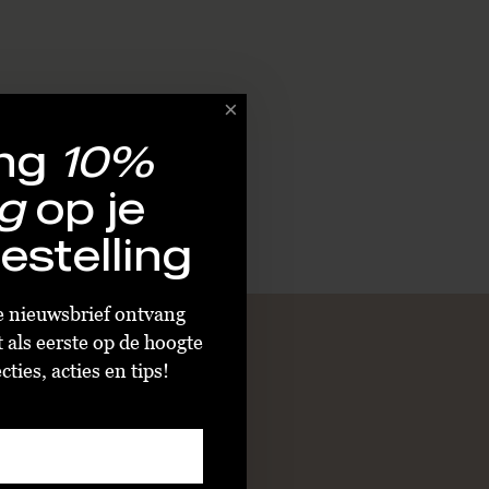
ng
10%
g
op je
estelling
ze nieuwsbrief ontvang
t als eerste op de hoogte
ties, acties en tips!