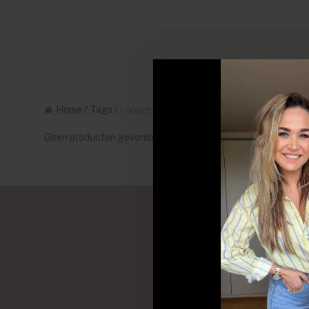
Home
/
Tags
/
copper
Geen producten gevonden!...