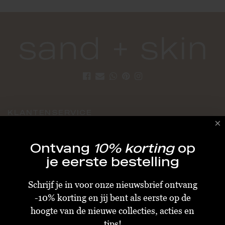
KLANTENSERVICE
Algemene Voorwaarden
Ontvang
10% korting
op
Bestellen & Verzenden
je eerste bestelling
Betalen
Schrijf je in voor onze nieuwsbrief ontvang
Retourneren
-10% korting en jij bent als eerste op de
Disclaimer
hoogte van de nieuwe collecties, acties en
Privacy & Cookiebeleid
tips!