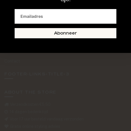
SAND + SKIN
The Journal
Routebeschrijving
Abonneer
Retourformulier
Over Ons
Contact
FOOTER-LINKS-TITLE-3
ABOUT THE STORE
Verzendkosten €5,50
14 dagen bedenktijd
Voor 17 uur besteld vandaag verzonden
Gratis online styling advies