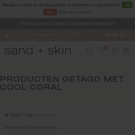
Wij slaan cookies op om onze website te verbeteren. Is dat akkoord?
Ja
Nee
Meer over cookies »
Schrijf je nu in voor de nieuwsbrief en ontvang -10%
korting voor je eerst volgende bestelling!
Verzenden in Nederland vanaf €4,95
0
0
PRODUCTEN GETAGD MET
COOL CORAL
Home
/
Tags
/
cool coral
Geen producten gevonden!...