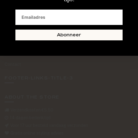
SAND + SKIN
The Journal
Routebeschrijving
Abonneer
Retourformulier
Over Ons
Contact
FOOTER-LINKS-TITLE-3
ABOUT THE STORE
Verzendkosten €5,50
14 dagen bedenktijd
Voor 17 uur besteld vandaag verzonden
Gratis online styling advies