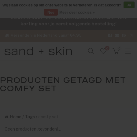
Wij slaan cookies op om onze website te verbeteren. Is dat akkoord?
Ja
Nee
Meer over cookies »
Schrijf je nu in voor de nieuwsbrief en ontvang -10%
korting voor je eerst volgende bestelling!
Verzenden in Nederland vanaf €4,95
0
0
PRODUCTEN GETAGD MET
COMFY SET
Home
/
Tags
/
comfy set
Geen producten gevonden!...