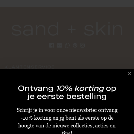
KLANTENSERVICE
Algemene Voorwaarden
Ontvang
10% korting
op
Bestellen & Verzenden
je eerste bestelling
Betalen
Schrijf je in voor onze nieuwsbrief ontvang
Retourneren
-10% korting en jij bent als eerste op de
Disclaimer
hoogte van de nieuwe collecties, acties en
Privacy & Cookiebeleid
tips!