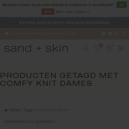
Wij slaan cookies op om onze website te verbeteren. Is dat akkoord?
Ja
Nee
Meer over cookies »
Schrijf je nu in voor de nieuwsbrief en ontvang -10%
korting voor je eerst volgende bestelling!
Verzenden in Nederland vanaf €4,95
0
0
PRODUCTEN GETAGD MET
COMFY KNIT DAMES
Home
/
Tags
/
comfy knit dames
Geen producten gevonden!...