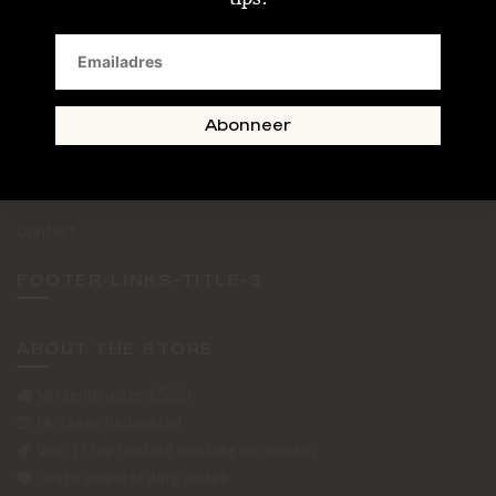
SAND + SKIN
The Journal
Routebeschrijving
Abonneer
Retourformulier
Over Ons
Contact
FOOTER-LINKS-TITLE-3
ABOUT THE STORE
Verzendkosten €5,50
14 dagen bedenktijd
Voor 17 uur besteld vandaag verzonden
Gratis online styling advies