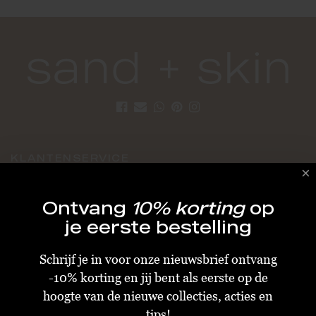
KLANTENSERVICE
Algemene Voorwaarden
Ontvang
10% korting
op
Bestellen & Verzenden
je eerste bestelling
Betalen
Schrijf je in voor onze nieuwsbrief ontvang
Retourneren
-10% korting en jij bent als eerste op de
Disclaimer
hoogte van de nieuwe collecties, acties en
Privacy & Cookiebeleid
tips!