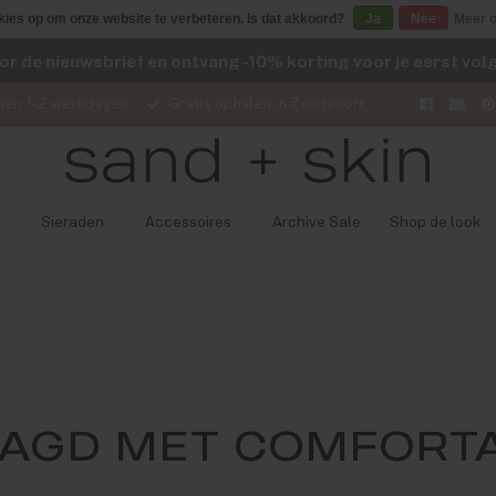
kies op om onze website te verbeteren. Is dat akkoord?
Ja
Nee
Meer o
voor de nieuwsbrief en ontvang -10% korting voor je eerst vo
nen 1-2 werkdagen
Gratis ophalen in Zandvoort
Sieraden
Accessoires
Archive Sale
Shop de look
AGD MET COMFORT