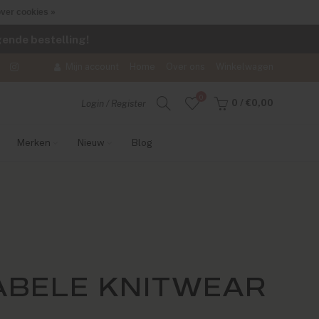
ver cookies »
lgende bestelling!
Mijn account
Home
Over ons
Winkelwagen
0
0
/
€0,00
Login / Register
Merken
Nieuw
Blog
ABELE KNITWEAR