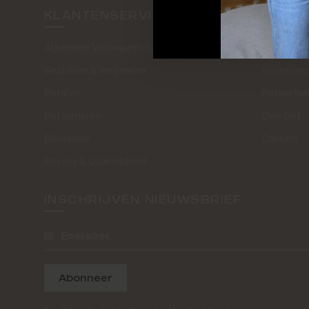
KLANTENSERVICE
SAND 
Algemene Voorwaarden
The Journa
Bestellen & Verzenden
Routebesc
Betalen
Retourfor
Retourneren
Over Ons
Disclaimer
Contact
Privacy & Cookiebeleid
INSCHRIJVEN NIEUWSBRIEF
Abonneer