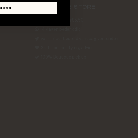
ABOUT THE STORE
nneer
Verzendkosten €5,50
14 dagen bedenktijd
Voor 17 uur besteld vandaag verzonden
Gratis online styling advies
100% Boutique pick up