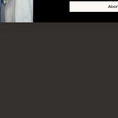
+ SKIN
FOOTER-LINKS-TITLE-3
Abo
l
hrijving
mulier