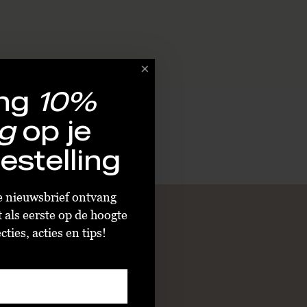
ng
10%
g
op je
estelling
ze nieuwsbrief ontvang
t als eerste op de hoogte
ties, acties en tips!