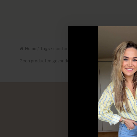
Home
/
Tags
/
comfortabele knitwear
Geen producten gevonden!...