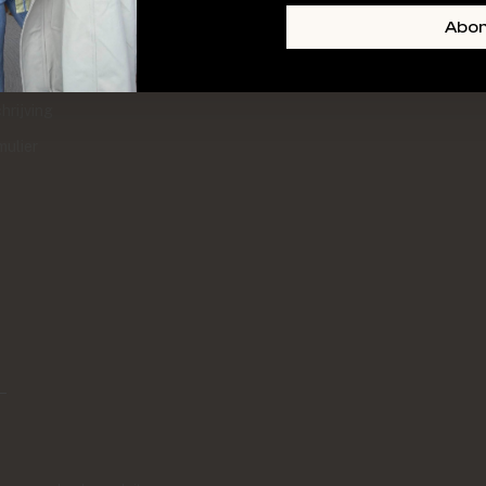
+ SKIN
FOOTER-LINKS-TITLE-3
Abo
l
hrijving
mulier