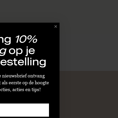
ng
10%
g
op je
estelling
ze nieuwsbrief ontvang
t als eerste op de hoogte
ties, acties en tips!