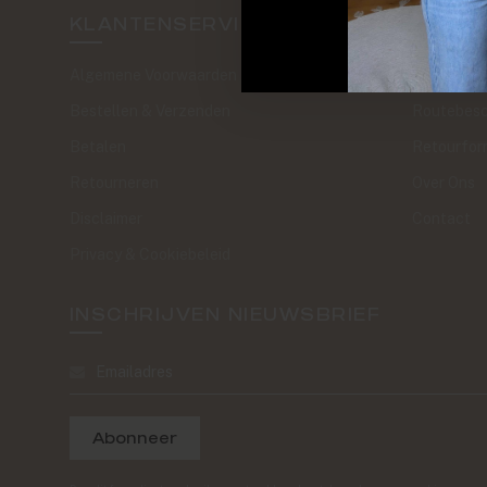
KLANTENSERVICE
SAND 
Algemene Voorwaarden
The Journa
Bestellen & Verzenden
Routebesc
Betalen
Retourfor
Retourneren
Over Ons
Disclaimer
Contact
Privacy & Cookiebeleid
INSCHRIJVEN NIEUWSBRIEF
Abonneer