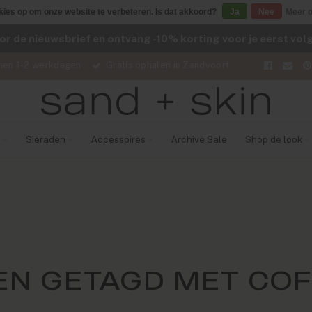
kies op om onze website te verbeteren. Is dat akkoord?
Ja
Nee
Meer o
voor de nieuwsbrief en ontvang -10% korting voor je eerst vo
nen 1-2 werkdagen
Gratis ophalen in Zandvoort
Sieraden
Accessoires
Archive Sale
Shop de look
N GETAGD MET CO