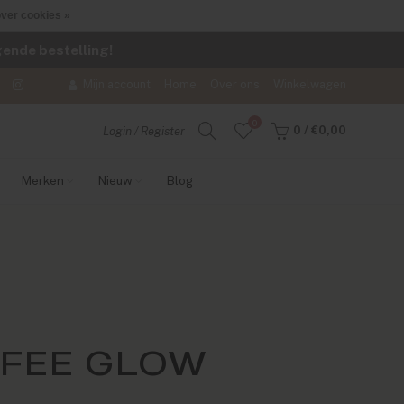
ver cookies »
lgende bestelling!
Mijn account
Home
Over ons
Winkelwagen
0
0
/
€0,00
Login / Register
Merken
Nieuw
Blog
FFEE GLOW