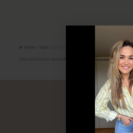
Home
/
Tags
/
coffee glow
Geen producten gevonden!...