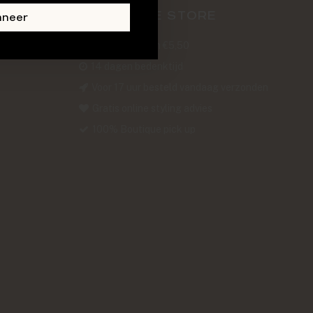
ABOUT THE STORE
nneer
Verzendkosten €5,50
14 dagen bedenktijd
Voor 17 uur besteld vandaag verzonden
Gratis online styling advies
100% Boutique pick up