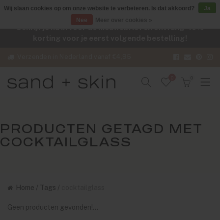
Wij slaan cookies op om onze website te verbeteren. Is dat akkoord?
Ja
Nee
Meer over cookies »
Schrijf je nu in voor de nieuwsbrief en ontvang -10%
korting voor je eerst volgende bestelling!
Verzenden in Nederland vanaf €4,95
0
0
PRODUCTEN GETAGD MET
COCKTAILGLASS
Home
/
Tags
/
cocktailglass
Geen producten gevonden!...