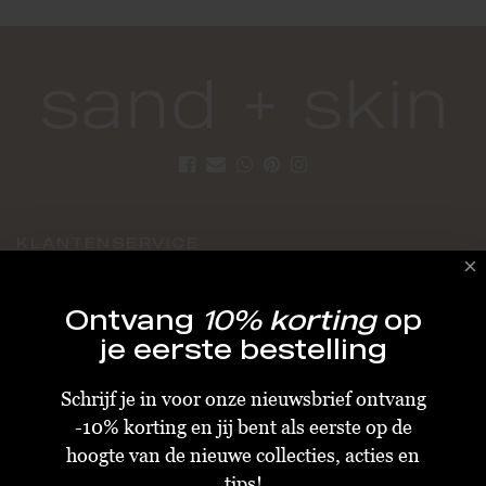
KLANTENSERVICE
Algemene Voorwaarden
Ontvang
10% korting
op
Bestellen & Verzenden
je eerste bestelling
Betalen
Schrijf je in voor onze nieuwsbrief ontvang
Retourneren
-10% korting en jij bent als eerste op de
Disclaimer
hoogte van de nieuwe collecties, acties en
Privacy & Cookiebeleid
tips!