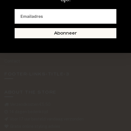
SAND + SKIN
The Journal
Routebeschrijving
Abonneer
Retourformulier
Over Ons
Contact
FOOTER-LINKS-TITLE-3
ABOUT THE STORE
Verzendkosten €5,50
14 dagen bedenktijd
Voor 17 uur besteld vandaag verzonden
Gratis online styling advies