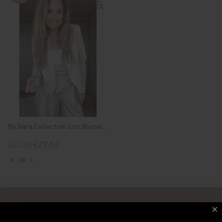
By Sara Collection Lon Blazer Beige
€27,49
€54,99
S
M
L