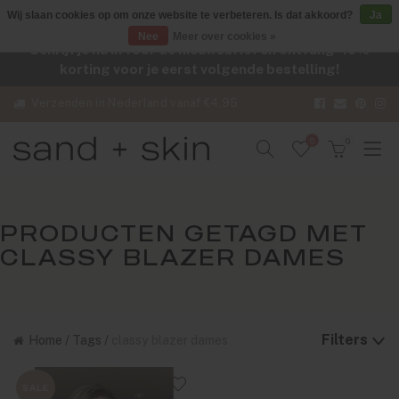
Wij slaan cookies op om onze website te verbeteren. Is dat akkoord?
Ja
Nee
Meer over cookies »
Schrijf je nu in voor de nieuwsbrief en ontvang -10%
korting voor je eerst volgende bestelling!
Verzenden in Nederland vanaf €4,95
0
0
PRODUCTEN GETAGD MET
CLASSY BLAZER DAMES
Filters
Home
/
Tags
/
classy blazer dames
SALE