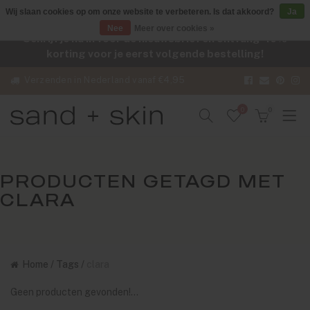
Wij slaan cookies op om onze website te verbeteren. Is dat akkoord?
Ja
Nee
Meer over cookies »
Schrijf je nu in voor de nieuwsbrief en ontvang -10%
korting voor je eerst volgende bestelling!
Verzenden in Nederland vanaf €4,95
0
0
PRODUCTEN GETAGD MET
CLARA
Home
/
Tags
/
clara
Geen producten gevonden!...