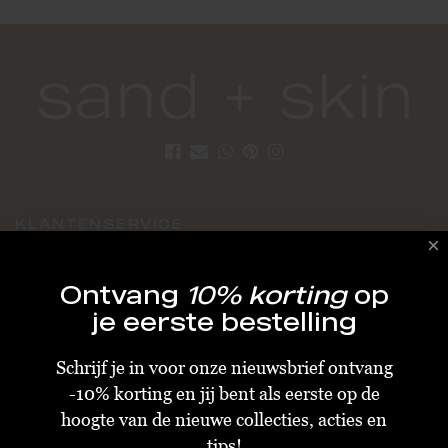
KLANTENSERVICE
Algemene Voorwaarden
Ontvang
10% korting
op
Bestellen & Verzenden
je eerste bestelling
Betalen
Schrijf je in voor onze nieuwsbrief ontvang
Retourneren
-10% korting en jij bent als eerste op de
Disclaimer
hoogte van de nieuwe collecties, acties en
Privacy & Cookiebeleid
tips!