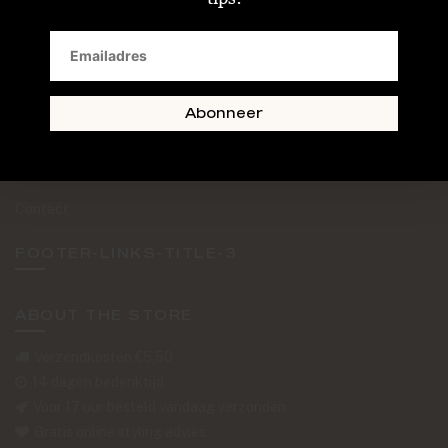
SAND + SKIN
The Journal
Routebeschrijving
Abonneer
Retourformulier
Over Ons
Contact
FOOTER-LINKS-TITLE-3
ABOUT THE STORE
Verzendkosten €5,50
14 dagen bedenktijd
Voor 17 uur besteld vandaag verzonden
Gratis online styling advies