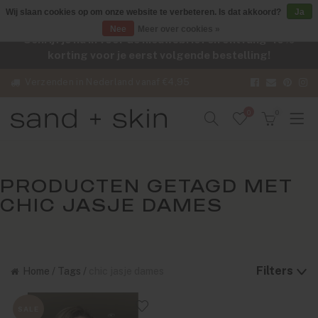
Wij slaan cookies op om onze website te verbeteren. Is dat akkoord?
Ja
Nee
Meer over cookies »
Schrijf je nu in voor de nieuwsbrief en ontvang -10%
korting voor je eerst volgende bestelling!
Verzenden in Nederland vanaf €4,95
0
0
PRODUCTEN GETAGD MET
CHIC JASJE DAMES
Filters
Home
/
Tags
/
chic jasje dames
SALE