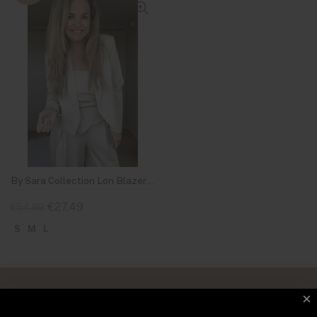
By Sara Collection Lon Blazer Beige
€27,49
€54,99
S
M
L