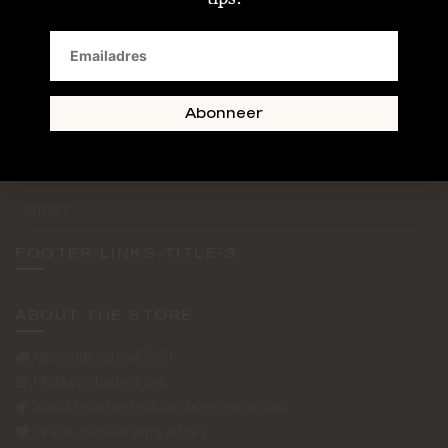
SAND + SKIN
The Journal
Routebeschrijving
Abonneer
Retourformulier
Over Ons
Contact
FOOTER-LINKS-TITLE-3
ABOUT THE STORE
Verzendkosten €5,50
14 dagen bedenktijd
Voor 17 uur besteld vandaag verzonden
Gratis online styling advies