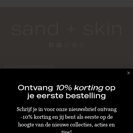
KLANTENSERVICE
Algemene Voorwaarden
Ontvang
10% korting
op
Bestellen & Verzenden
je eerste bestelling
Betalen
Schrijf je in voor onze nieuwsbrief ontvang
Retourneren
-10% korting en jij bent als eerste op de
Disclaimer
hoogte van de nieuwe collecties, acties en
Privacy & Cookiebeleid
tips!