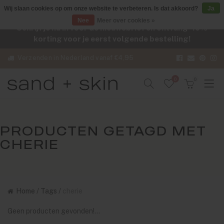
Wij slaan cookies op om onze website te verbeteren. Is dat akkoord?
Ja
Nee
Meer over cookies »
Schrijf je nu in voor de nieuwsbrief en ontvang -10%
korting voor je eerst volgende bestelling!
Verzenden in Nederland vanaf €4,95
0
0
PRODUCTEN GETAGD MET
CHERIE
Home
/
Tags
/
cherie
Geen producten gevonden!...