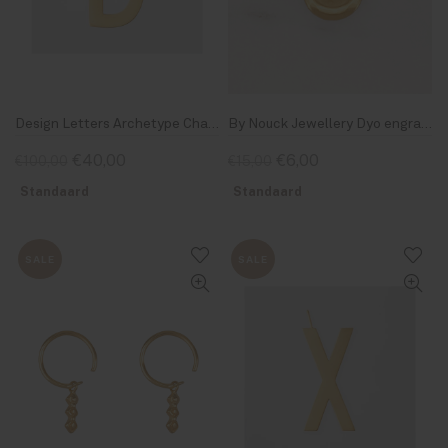
Design Letters Archetype Charm 30mm Gold D
By Nouck Jewellery Dyo engrave round Love medallion
€40,00
€6,00
€100,00
€15,00
Standaard
Standaard
SALE
SALE