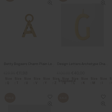
Betty Bogaers Charm Plain Letter Gold Plated
Design Letters Archetype Charm 30mm Gold G
€11,98
€40,00
€29,95
€100,00
Size
Size
Size
Size
Size
Size
Size
Size
Size
Size
Size
S
Standaard
: Q
: T
: U
: V
: Y
: Z
: B
: L
: K
: M
: I
:
SALE
SALE