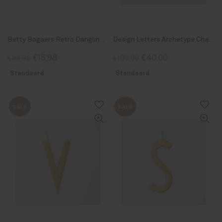
Betty Bogaers Retro Dangling Blocks Ring Earring Gold Plated
Design Letters Archetype Charm 30mm Gold X
€15,98
€40,00
€39,95
€100,00
Standaard
Standaard
SALE
SALE