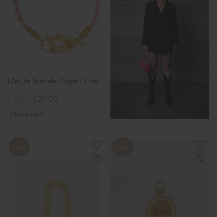
I Am Jai Bracelet Rope + Charm Pink
€20,00
€49,99
Standaard
SALE
SALE