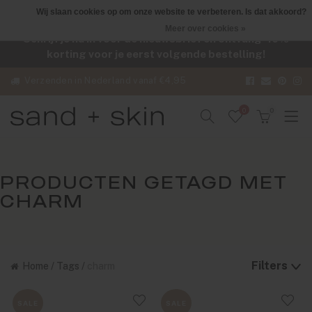
Wij slaan cookies op om onze website te verbeteren. Is dat akkoord?
Meer over cookies »
Schrijf je nu in voor de nieuwsbrief en ontvang -10%
korting voor je eerst volgende bestelling!
Verzenden in Nederland vanaf €4,95
0
0
PRODUCTEN GETAGD MET
CHARM
Filters
Home
/
Tags
/
charm
SALE
SALE