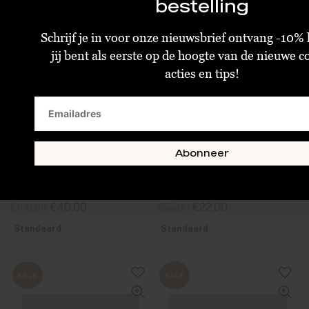
bestelling
Schrijf je in voor onze nieuwsbrief ontvang -10% 
jij bent als eerste op de hoogte van de nieuwe co
acties en tips!
Abonneer
Design Letters Archetype Charm 30mm Gold F
Design Letters Archetype Charm 16 mm Gold Y
€40,00
€22,00
€100,00
€55,00
Standaard
Standaard
SALE
SALE