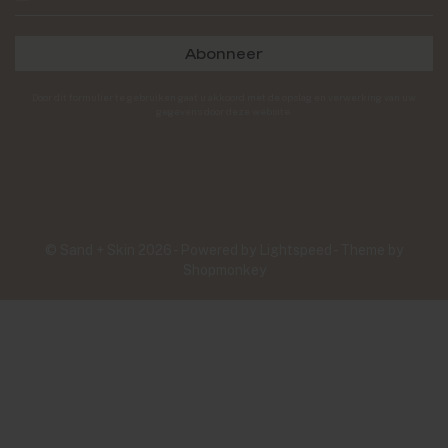
Abonneer
Door dit formulier te gebruiken gaat u akkoord met de opslag en verwerking van uw
gegevens door deze website.
© Sand + Skin 2026 - Powered by
Lightspeed
- Theme by
Shopmonkey