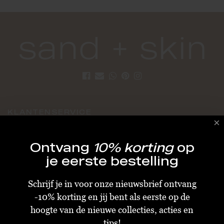
KLANTENSERVICE
Algemene Voorwaarden
Ontvang
10% korting
op
Bestellen & Verzenden
je eerste bestelling
Betalen
Schrijf je in voor onze nieuwsbrief ontvang
Retourneren
-10% korting en jij bent als eerste op de
Disclaimer
hoogte van de nieuwe collecties, acties en
Privacy & Cookiebeleid
tips!