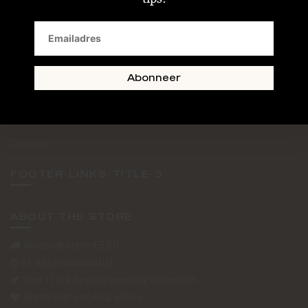
SAND + SKIN
The Journal
Routebeschrijving
Abonneer
Retourformulier
Over Ons
Contact
FOOTER-LINKS-TITLE-3
ABOUT THE STORE
Verzendkosten €5,50
14 dagen bedenktijd
Voor 17 uur besteld vandaag verzonden
Gratis online styling advies