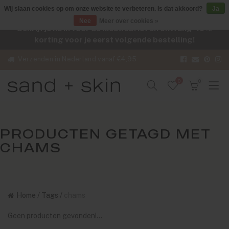
Wij slaan cookies op om onze website te verbeteren. Is dat akkoord?
Ja
Nee
Meer over cookies »
Schrijf je nu in voor de nieuwsbrief en ontvang -10%
korting voor je eerst volgende bestelling!
Verzenden in Nederland vanaf €4,95
0
0
PRODUCTEN GETAGD MET
CHAMS
Home
/
Tags
/
chams
Geen producten gevonden!...