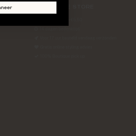
ABOUT THE STORE
nneer
Verzendkosten €5,50
14 dagen bedenktijd
Voor 17 uur besteld vandaag verzonden
Gratis online styling advies
100% Boutique pick up