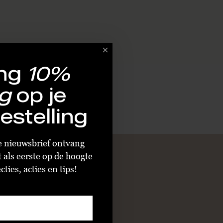
ng
10%
g
op je
estelling
ze nieuwsbrief ontvang
t als eerste op de hoogte
ties, acties en tips!