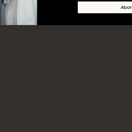
+ SKIN
FOOTER-LINKS-TITLE-3
Abo
l
hrijving
mulier