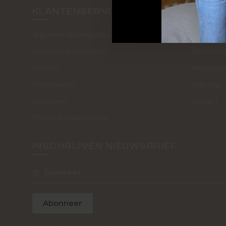
KLANTENSERVICE
SAND 
Algemene Voorwaarden
The Journa
Bestellen & Verzenden
Routebesc
Betalen
Retourfor
Retourneren
Over Ons
Disclaimer
Contact
Privacy & Cookiebeleid
INSCHRIJVEN NIEUWSBRIEF
Abonneer