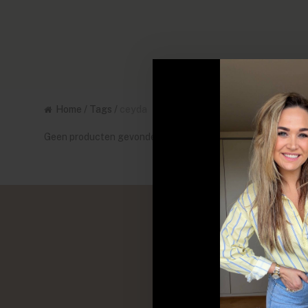
Home
/
Tags
/
ceyda
Geen producten gevonden!...