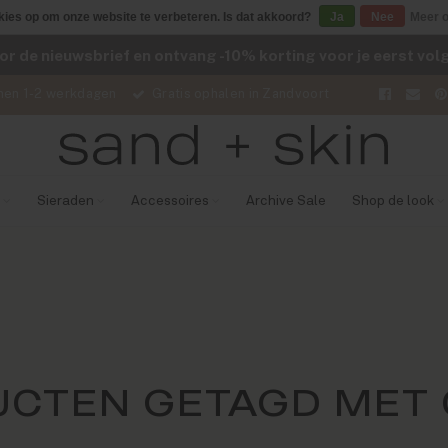
kies op om onze website te verbeteren. Is dat akkoord?
Ja
Nee
Meer o
voor de nieuwsbrief en ontvang -10% korting voor je eerst vo
nen 1-2 werkdagen
Gratis ophalen in Zandvoort
Sieraden
Accessoires
Archive Sale
Shop de look
CTEN GETAGD MET