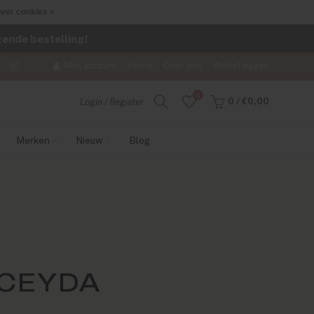
ver cookies »
lgende bestelling!
Mijn account
Home
Over ons
Winkelwagen
0
0
/
€0,00
Login / Register
Merken
Nieuw
Blog
 CEYDA