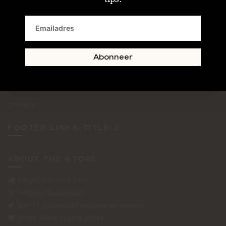
SAND + SKIN
The Journal
Routebeschrijving
Abonneer
Retourformulier
Over Ons
Contact
FOOTER-LINKS-TITLE-3
ABOUT THE STORE
Verzendkosten €5,50
14 dagen bedenktijd
Voor 17 uur besteld vandaag verzonden
Gratis online styling advies