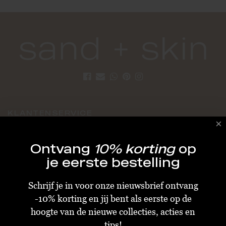
KLANTENSERVICE
Algemene Voorwaarden
Ontvang
10% korting
op
Bestellen & Verzenden
je eerste bestelling
Betalen
Schrijf je in voor onze nieuwsbrief ontvang
Retourneren
-10% korting en jij bent als eerste op de
Disclaimer
hoogte van de nieuwe collecties, acties en
Privacy & Cookiebeleid
tips!