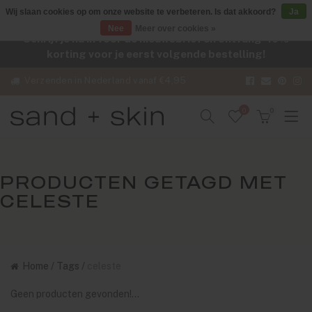
Wij slaan cookies op om onze website te verbeteren. Is dat akkoord?
Ja
Nee
Meer over cookies »
Schrijf je nu in voor de nieuwsbrief en ontvang -10%
korting voor je eerst volgende bestelling!
Verzenden in Nederland vanaf €4,95
0
0
PRODUCTEN GETAGD MET
CELESTE
Home
/
Tags
/
celeste
Geen producten gevonden!...