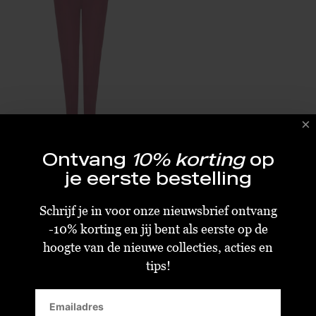
Fabienne Chapot Cato Pants Burgundy
Ontvang
10% korting
op
je eerste bestelling
€47,98
€119,95
Size : S
Schrijf je in voor onze nieuwsbrief ontvang
-10% korting en jij bent als eerste op de
hoogte van de nieuwe collecties, acties en
tips!