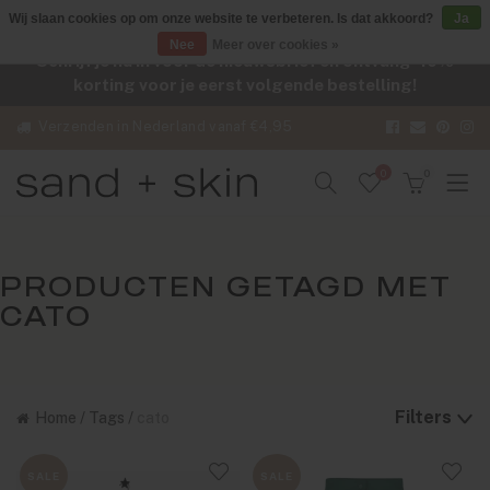
Wij slaan cookies op om onze website te verbeteren. Is dat akkoord?
Ja
Nee
Meer over cookies »
Schrijf je nu in voor de nieuwsbrief en ontvang -10%
korting voor je eerst volgende bestelling!
Verzenden in Nederland vanaf €4,95
0
0
PRODUCTEN GETAGD MET
CATO
Filters
Home
/
Tags
/
cato
SALE
SALE