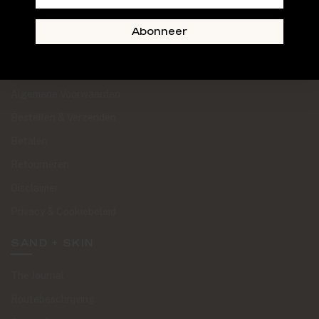
Abonneer
KLANTENSERVICE
Algemene Voorwaarden
Bestellen & Verzenden
Betalen
Retourneren
Disclaimer
Privacy & Cookiebeleid
SAND + SKIN
The Journal
Routebeschrijving