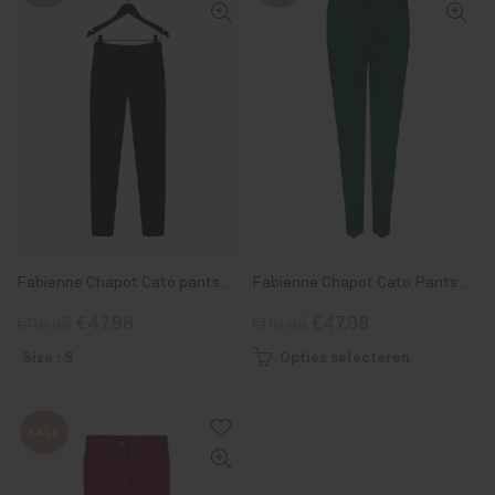
Fabienne Chapot Cato pants deep blue
Fabienne Chapot Cato Pants Emerald Green
€47,98
€47,98
€119,95
€119,95
Size : S
Opties selecteren
SALE