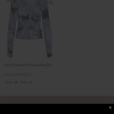
Gestuz Areen Blouse Blue Denim
€48,00
€119,99
Size : M
Size : S