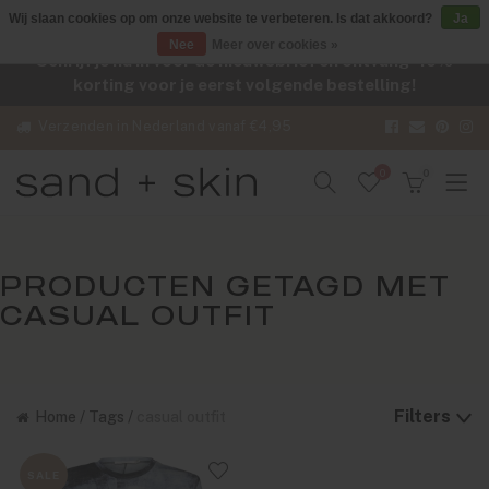
Wij slaan cookies op om onze website te verbeteren. Is dat akkoord?
Ja
Nee
Meer over cookies »
Schrijf je nu in voor de nieuwsbrief en ontvang -10%
korting voor je eerst volgende bestelling!
Verzenden in Nederland vanaf €4,95
0
0
PRODUCTEN GETAGD MET
CASUAL OUTFIT
Filters
Home
/
Tags
/
casual outfit
SALE