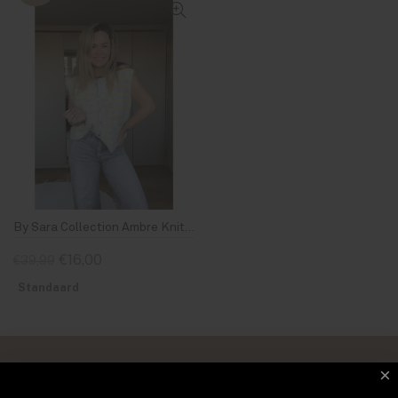
By Sara Collection Ambre Knit Gillet Geel Grijs Gestreept
€16,00
€39,99
Standaard