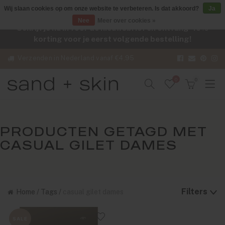
Wij slaan cookies op om onze website te verbeteren. Is dat akkoord?
Ja
Nee
Meer over cookies »
Schrijf je nu in voor de nieuwsbrief en ontvang -10%
korting voor je eerst volgende bestelling!
Verzenden in Nederland vanaf €4,95
0
0
PRODUCTEN GETAGD MET
CASUAL GILET DAMES
Filters
Home
/
Tags
/
casual gilet dames
SALE