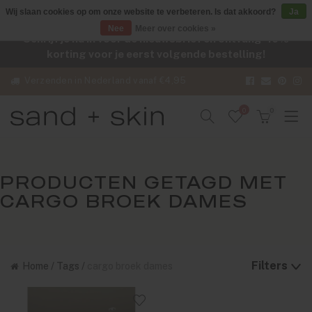
Wij slaan cookies op om onze website te verbeteren. Is dat akkoord?
Ja
Nee
Meer over cookies »
Schrijf je nu in voor de nieuwsbrief en ontvang -10%
korting voor je eerst volgende bestelling!
Verzenden in Nederland vanaf €4,95
0
0
PRODUCTEN GETAGD MET
CARGO BROEK DAMES
Filters
Home
/
Tags
/
cargo broek dames