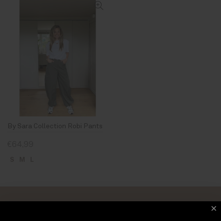
By Sara Collection Robi Pants
€64,99
S
M
L