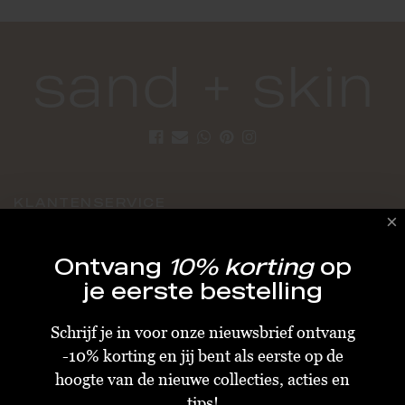
KLANTENSERVICE
Algemene Voorwaarden
Ontvang
10% korting
op
Bestellen & Verzenden
je eerste bestelling
Betalen
Schrijf je in voor onze nieuwsbrief ontvang
Retourneren
-10% korting en jij bent als eerste op de
Disclaimer
hoogte van de nieuwe collecties, acties en
Privacy & Cookiebeleid
tips!