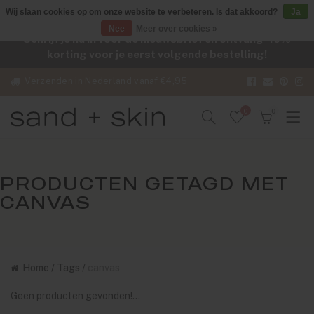
Wij slaan cookies op om onze website te verbeteren. Is dat akkoord?
Ja
Nee
Meer over cookies »
Schrijf je nu in voor de nieuwsbrief en ontvang -10%
korting voor je eerst volgende bestelling!
Verzenden in Nederland vanaf €4,95
0
0
PRODUCTEN GETAGD MET
CANVAS
Home
/
Tags
/
canvas
Geen producten gevonden!...