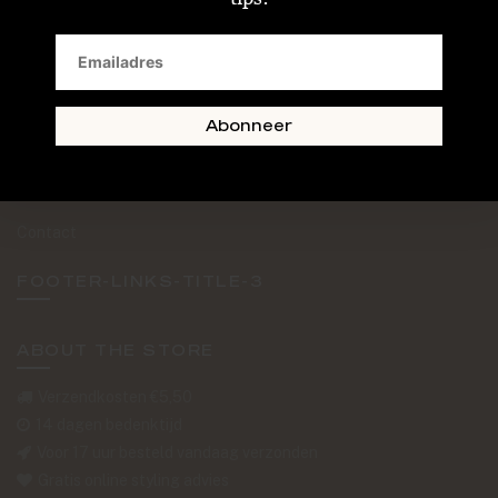
SAND + SKIN
The Journal
Routebeschrijving
Abonneer
Retourformulier
Over Ons
Contact
FOOTER-LINKS-TITLE-3
ABOUT THE STORE
Verzendkosten €5,50
14 dagen bedenktijd
Voor 17 uur besteld vandaag verzonden
Gratis online styling advies