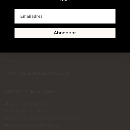
SAND + SKIN
The Journal
Routebeschrijving
Abonneer
Retourformulier
Over Ons
Contact
FOOTER-LINKS-TITLE-3
ABOUT THE STORE
Verzendkosten €5,50
14 dagen bedenktijd
Voor 17 uur besteld vandaag verzonden
Gratis online styling advies