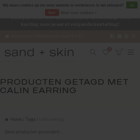
Wij slaan cookies op om onze website te verbeteren. Is dat akkoord?
Ja
Nee
Meer over cookies »
Schrijf je nu in voor de nieuwsbrief en ontvang -10%
korting voor je eerst volgende bestelling!
Verzenden in Nederland vanaf €4,95
0
0
PRODUCTEN GETAGD MET
CALIN EARRING
Home
/
Tags
/
calin earring
Geen producten gevonden!...