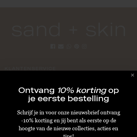
KLANTENSERVICE
Algemene Voorwaarden
Ontvang
10% korting
op
Bestellen & Verzenden
je eerste bestelling
Betalen
Schrijf je in voor onze nieuwsbrief ontvang
Retourneren
-10% korting en jij bent als eerste op de
Disclaimer
hoogte van de nieuwe collecties, acties en
Privacy & Cookiebeleid
tips!