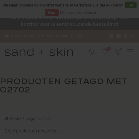
Wij slaan cookies op om onze website te verbeteren. Is dat akkoord?
Ja
Nee
Meer over cookies »
Schrijf je nu in voor de nieuwsbrief en ontvang -10%
korting voor je eerst volgende bestelling!
Verzenden in Nederland vanaf €4,95
0
0
PRODUCTEN GETAGD MET
C2702
Home
/
Tags
/
c2702
Geen producten gevonden!...