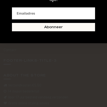
SAND + SKIN
The Journal
Routebeschrijving
Abonneer
Retourformulier
Over Ons
Contact
FOOTER-LINKS-TITLE-3
ABOUT THE STORE
Verzendkosten €5,50
14 dagen bedenktijd
Voor 17 uur besteld vandaag verzonden
Gratis online styling advies