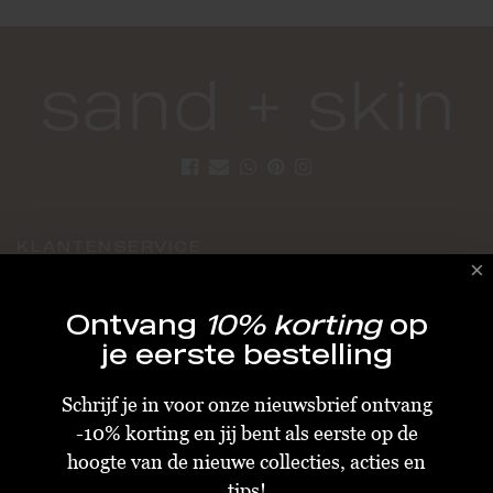
KLANTENSERVICE
Algemene Voorwaarden
Ontvang
10% korting
op
Bestellen & Verzenden
je eerste bestelling
Betalen
Schrijf je in voor onze nieuwsbrief ontvang
Retourneren
-10% korting en jij bent als eerste op de
Disclaimer
hoogte van de nieuwe collecties, acties en
Privacy & Cookiebeleid
tips!