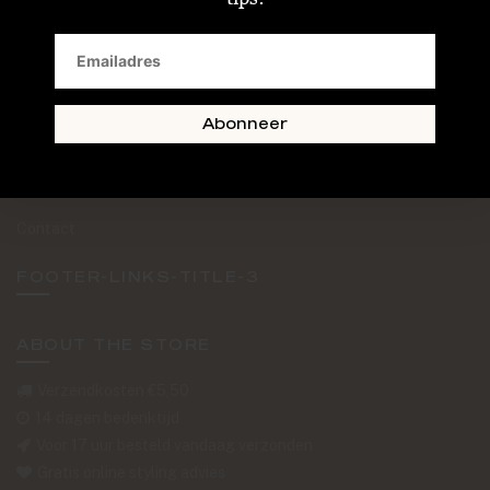
SAND + SKIN
The Journal
Routebeschrijving
Abonneer
Retourformulier
Over Ons
Contact
FOOTER-LINKS-TITLE-3
ABOUT THE STORE
Verzendkosten €5,50
14 dagen bedenktijd
Voor 17 uur besteld vandaag verzonden
Gratis online styling advies