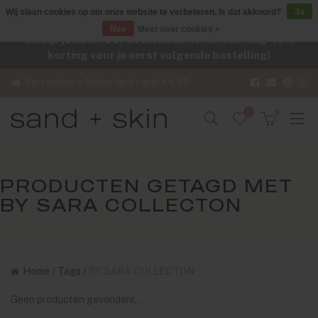
Wij slaan cookies op om onze website te verbeteren. Is dat akkoord?
Ja
Nee
Meer over cookies »
Schrijf je nu in voor de nieuwsbrief en ontvang -10%
korting voor je eerst volgende bestelling!
Verzenden in Nederland vanaf €4,95
0
0
PRODUCTEN GETAGD MET
BY SARA COLLECTON
Home
/
Tags
/
BY SARA COLLECTON
Geen producten gevonden!...