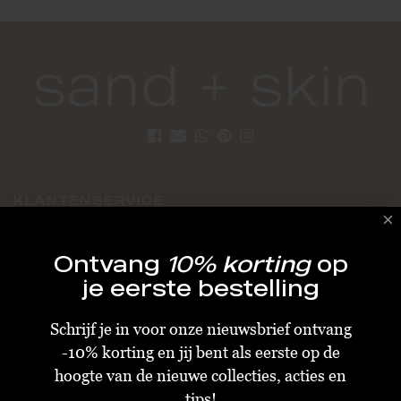
KLANTENSERVICE
Algemene Voorwaarden
Ontvang
10% korting
op
Bestellen & Verzenden
je eerste bestelling
Betalen
Schrijf je in voor onze nieuwsbrief ontvang
Retourneren
-10% korting en jij bent als eerste op de
Disclaimer
hoogte van de nieuwe collecties, acties en
Privacy & Cookiebeleid
tips!