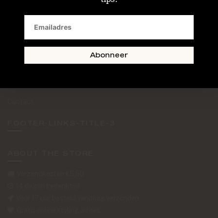
SAND + SKIN
The Journal
Routebeschrijving
Abonneer
Retourformulier
Over Ons
Contact
FOOTER-LINKS-TITLE-3
ABOUT THE STORE
Verzendkosten €5,50
14 dagen bedenktijd
Voor 17 uur besteld vandaag verzonden
Gratis online styling advies