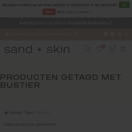
Wij slaan cookies op om onze website te verbeteren. Is dat akkoord?
Ja
Nee
Meer over cookies »
Schrijf je nu in voor de nieuwsbrief en ontvang -10%
korting voor je eerst volgende bestelling!
Verzenden in Nederland vanaf €4,95
0
0
PRODUCTEN GETAGD MET
BUSTIER
Home
/
Tags
/
bustier
Geen producten gevonden!...