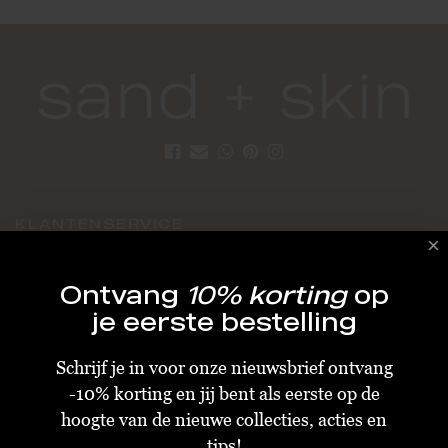
KLANTENSERVICE
Algemene Voorwaarden
Ontvang
10% korting
op
Bestellen & Verzenden
je eerste bestelling
Betalen
Schrijf je in voor onze nieuwsbrief ontvang
Retourneren
-10% korting en jij bent als eerste op de
Disclaimer
hoogte van de nieuwe collecties, acties en
Privacy & Cookiebeleid
tips!