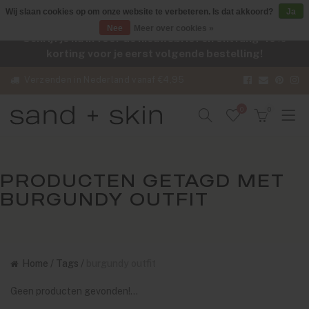
Wij slaan cookies op om onze website te verbeteren. Is dat akkoord?
Ja
Nee
Meer over cookies »
Schrijf je nu in voor de nieuwsbrief en ontvang -10%
korting voor je eerst volgende bestelling!
Verzenden in Nederland vanaf €4,95
0
0
PRODUCTEN GETAGD MET
BURGUNDY OUTFIT
Home
/
Tags
/
burgundy outfit
Geen producten gevonden!...