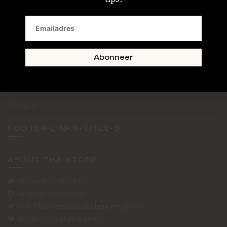
SAND + SKIN
The Journal
Routebeschrijving
Abonneer
Retourformulier
Over Ons
Contact
FOOTER-LINKS-TITLE-3
ABOUT THE STORE
Verzendkosten €5,50
14 dagen bedenktijd
Voor 17 uur besteld vandaag verzonden
Gratis online styling advies