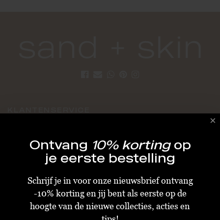
KLANTENSERVICE
Algemene Voorwaarden
Ontvang
10% korting
op
Bestellen & Verzenden
je eerste bestelling
Betalen
Schrijf je in voor onze nieuwsbrief ontvang
Retourneren
-10% korting en jij bent als eerste op de
Disclaimer
hoogte van de nieuwe collecties, acties en
Privacy & Cookiebeleid
tips!