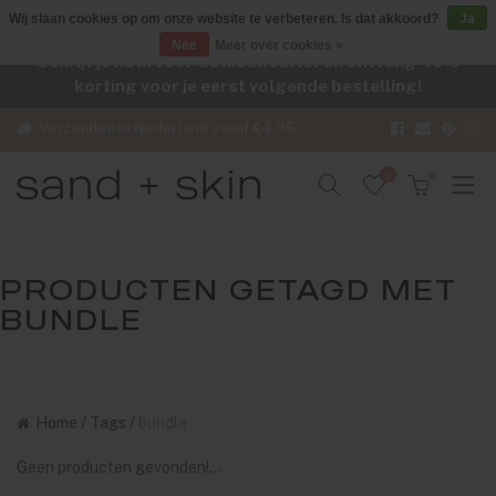
Wij slaan cookies op om onze website te verbeteren. Is dat akkoord?
Ja
Nee
Meer over cookies »
Schrijf je nu in voor de nieuwsbrief en ontvang -10%
korting voor je eerst volgende bestelling!
Verzenden in Nederland vanaf €4,95
0
0
PRODUCTEN GETAGD MET
BUNDLE
Home
/
Tags
/
bundle
Geen producten gevonden!...