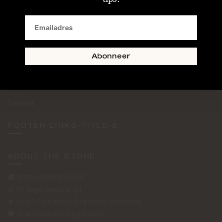
SAND + SKIN
The Journal
Routebeschrijving
Abonneer
Retourformulier
Over Ons
Contact
FOOTER-LINKS-TITLE-3
ABOUT THE STORE
Verzendkosten €5,50
14 dagen bedenktijd
Voor 17 uur besteld vandaag verzonden
Gratis online styling advies