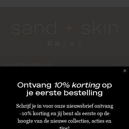
KLANTENSERVICE
Algemene Voorwaarden
Ontvang
10% korting
op
Bestellen & Verzenden
je eerste bestelling
Betalen
Schrijf je in voor onze nieuwsbrief ontvang
Retourneren
-10% korting en jij bent als eerste op de
Disclaimer
hoogte van de nieuwe collecties, acties en
Privacy & Cookiebeleid
tips!