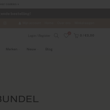
ver cookies »
lgende bestelling!
Mijn account
Home
Over ons
Winkelwagen
0
0
/
€0,00
Login / Register
Merken
Nieuw
Blog
BUNDEL