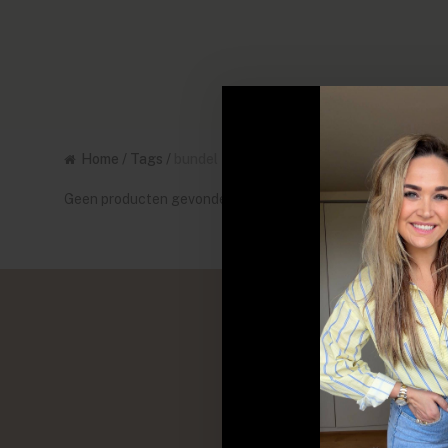
Home
/
Tags
/
bundel
Geen producten gevonden!...