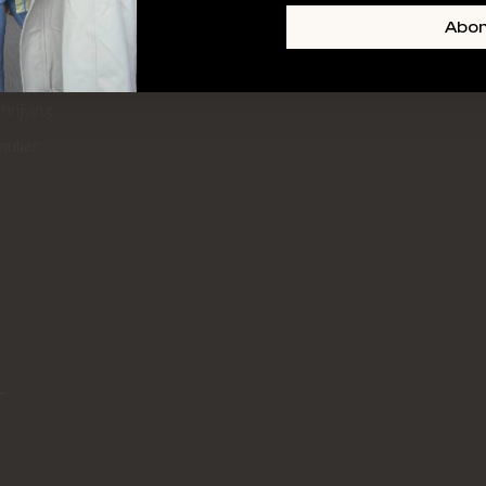
+ SKIN
FOOTER-LINKS-TITLE-3
Abo
l
hrijving
mulier