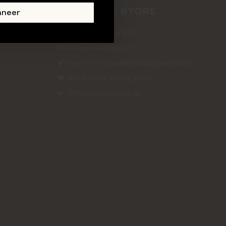
ABOUT THE STORE
nneer
Verzendkosten €5,50
14 dagen bedenktijd
Voor 17 uur besteld vandaag verzonden
Gratis online styling advies
100% Boutique pick up