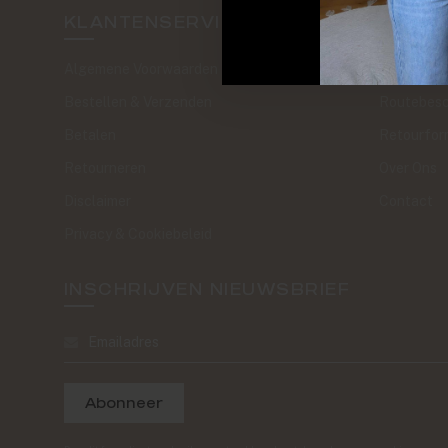
KLANTENSERVICE
SAND 
Algemene Voorwaarden
The Journa
Bestellen & Verzenden
Routebesc
Betalen
Retourfor
Retourneren
Over Ons
Disclaimer
Contact
Privacy & Cookiebeleid
INSCHRIJVEN NIEUWSBRIEF
Abonneer