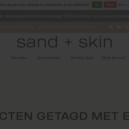
kies op om onze website te verbeteren. Is dat akkoord?
Ja
Nee
Meer o
voor de nieuwsbrief en ontvang -10% korting voor je eerst vo
nen 1-2 werkdagen
Gratis ophalen in Zandvoort
Sieraden
Accessoires
Archive Sale
Shop de look
CTEN GETAGD MET 