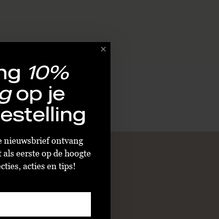
ng
10%
g
op je
estelling
ze nieuwsbrief ontvang
t als eerste op de hoogte
ties, acties en tips!