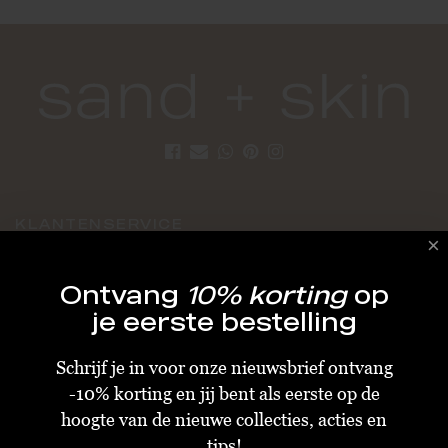
KLANTENSERVICE
Algemene Voorwaarden
Ontvang
10% korting
op
Bestellen & Verzenden
je eerste bestelling
Betalen
Schrijf je in voor onze nieuwsbrief ontvang
Retourneren
-10% korting en jij bent als eerste op de
Disclaimer
hoogte van de nieuwe collecties, acties en
Privacy & Cookiebeleid
tips!