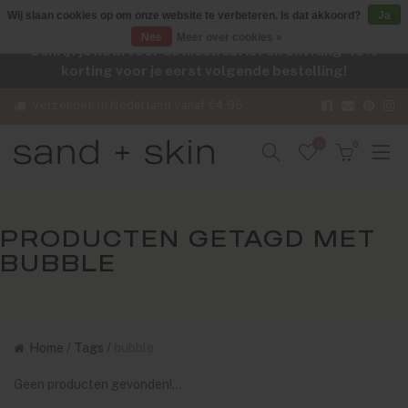
Wij slaan cookies op om onze website te verbeteren. Is dat akkoord?
Ja
Nee
Meer over cookies »
Schrijf je nu in voor de nieuwsbrief en ontvang -10%
korting voor je eerst volgende bestelling!
Verzenden in Nederland vanaf €4,95
0
0
PRODUCTEN GETAGD MET
BUBBLE
Home
/
Tags
/
bubble
Geen producten gevonden!...