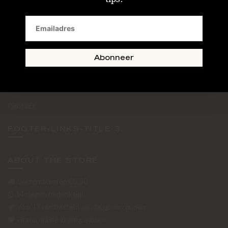
SAND + SKIN
The Journal
Routebeschrijving
Abonneer
Retourformulier
Over Ons
Contact
FOOTER-LINKS-TITLE-3
ABOUT THE STORE
Verzendkosten €5,50
14 dagen bedenktijd
Voor 17 uur besteld vandaag verzonden
Gratis online styling advies