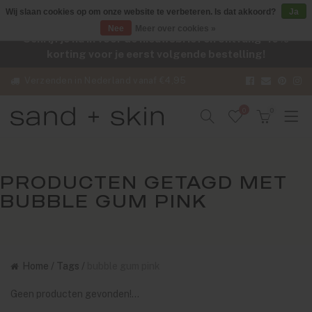
Wij slaan cookies op om onze website te verbeteren. Is dat akkoord?
Ja
Nee
Meer over cookies »
Schrijf je nu in voor de nieuwsbrief en ontvang -10%
korting voor je eerst volgende bestelling!
Verzenden in Nederland vanaf €4,95
0
0
PRODUCTEN GETAGD MET
BUBBLE GUM PINK
Home
/
Tags
/
bubble gum pink
Geen producten gevonden!...