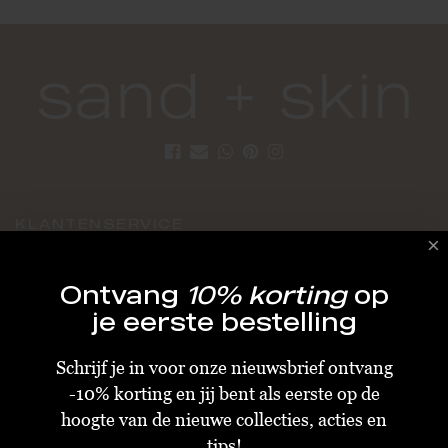
KLANTENSERVICE
Algemene Voorwaarden
Ontvang
10% korting
op
Bestellen & Verzenden
je eerste bestelling
Betalen
Schrijf je in voor onze nieuwsbrief ontvang
Retourneren
-10% korting en jij bent als eerste op de
Disclaimer
hoogte van de nieuwe collecties, acties en
Privacy & Cookiebeleid
tips!