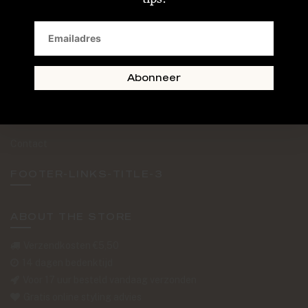
SAND + SKIN
The Journal
Routebeschrijving
Abonneer
Retourformulier
Over Ons
Contact
FOOTER-LINKS-TITLE-3
ABOUT THE STORE
Verzendkosten €5,50
14 dagen bedenktijd
Voor 17 uur besteld vandaag verzonden
Gratis online styling advies