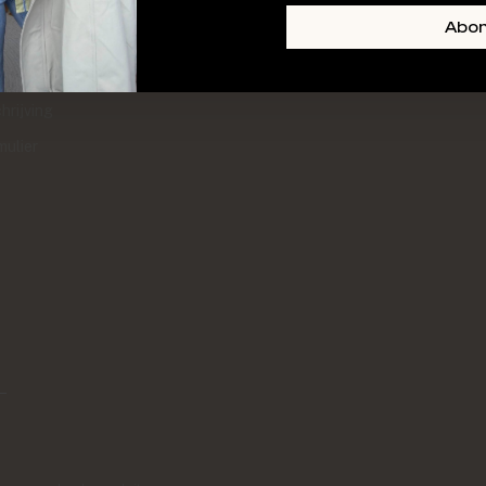
+ SKIN
FOOTER-LINKS-TITLE-3
Abo
l
hrijving
mulier