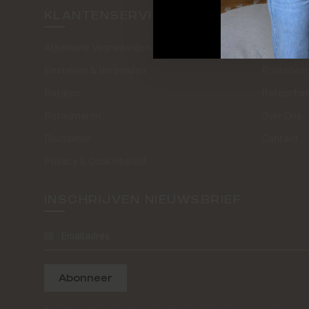
KLANTENSERVICE
SAND 
Algemene Voorwaarden
The Journa
Bestellen & Verzenden
Routebesc
Betalen
Retourfor
Retourneren
Over Ons
Disclaimer
Contact
Privacy & Cookiebeleid
INSCHRIJVEN NIEUWSBRIEF
Abonneer