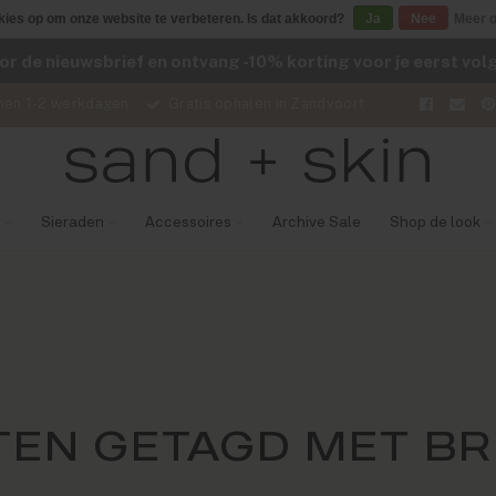
kies op om onze website te verbeteren. Is dat akkoord?
Ja
Nee
Meer o
voor de nieuwsbrief en ontvang -10% korting voor je eerst vo
nen 1-2 werkdagen
Gratis ophalen in Zandvoort
Sieraden
Accessoires
Archive Sale
Shop de look
EN GETAGD MET BR