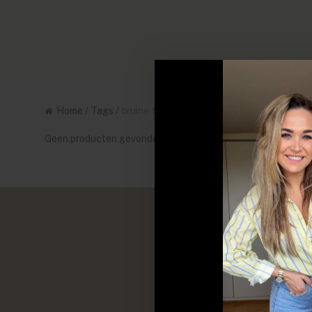
Home
/
Tags
/
bruine top
Geen producten gevonden!...