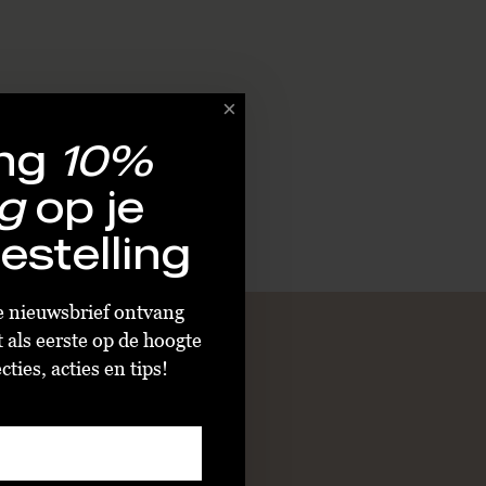
ng
10%
g
op je
estelling
ze nieuwsbrief ontvang
t als eerste op de hoogte
ties, acties en tips!