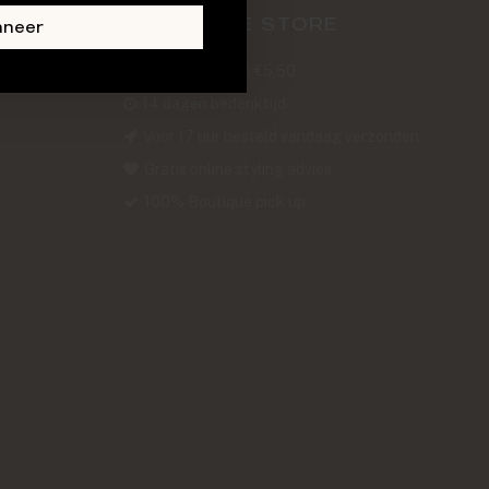
ABOUT THE STORE
nneer
Verzendkosten €5,50
14 dagen bedenktijd
Voor 17 uur besteld vandaag verzonden
Gratis online styling advies
100% Boutique pick up