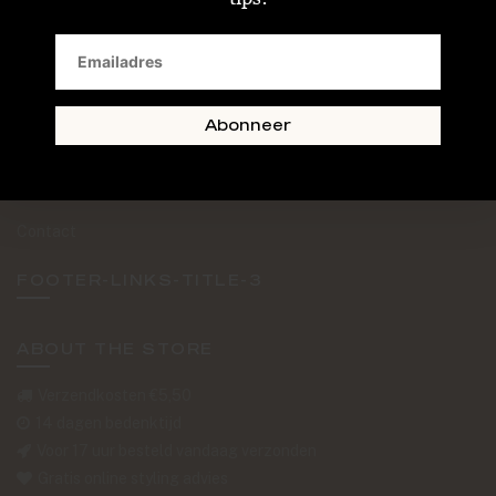
SAND + SKIN
The Journal
Routebeschrijving
Abonneer
Retourformulier
Over Ons
Contact
FOOTER-LINKS-TITLE-3
ABOUT THE STORE
Verzendkosten €5,50
14 dagen bedenktijd
Voor 17 uur besteld vandaag verzonden
Gratis online styling advies