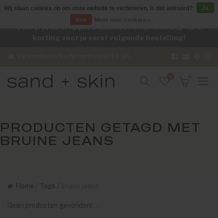
Wij slaan cookies op om onze website te verbeteren. Is dat akkoord?
Ja
Nee
Meer over cookies »
Schrijf je nu in voor de nieuwsbrief en ontvang -10%
korting voor je eerst volgende bestelling!
Verzenden in Nederland vanaf €4,95
0
0
PRODUCTEN GETAGD MET
BRUINE JEANS
Home
/
Tags
/
bruine jeans
Geen producten gevonden!...