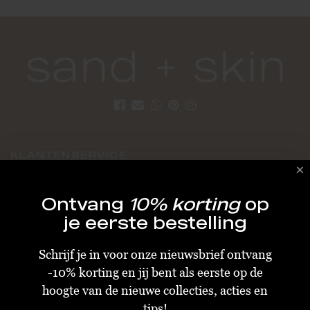
KLANTENSERVICE
Algemene Voorwaarden
Ontvang
10% korting
op
Bestellen & Verzenden
je eerste bestelling
Betalen
Schrijf je in voor onze nieuwsbrief ontvang
Retourneren
-10% korting en jij bent als eerste op de
Disclaimer
hoogte van de nieuwe collecties, acties en
Privacy & Cookiebeleid
tips!