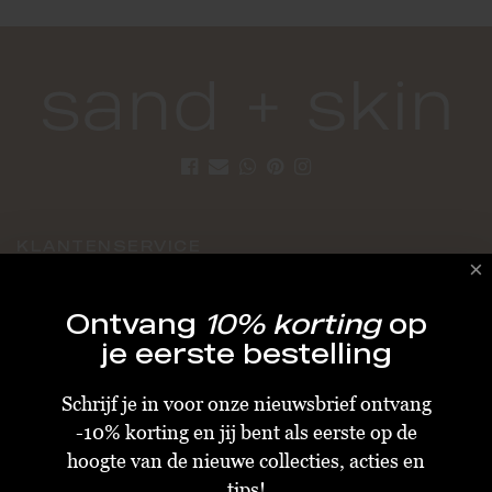
KLANTENSERVICE
Algemene Voorwaarden
Ontvang
10% korting
op
Bestellen & Verzenden
je eerste bestelling
Betalen
Schrijf je in voor onze nieuwsbrief ontvang
Retourneren
-10% korting en jij bent als eerste op de
Disclaimer
hoogte van de nieuwe collecties, acties en
Privacy & Cookiebeleid
tips!