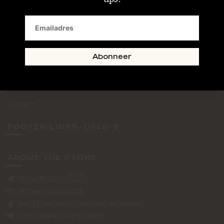
SAND + SKIN
The Journal
Routebeschrijving
Abonneer
Retourformulier
Over Ons
Contact
FOOTER-LINKS-TITLE-3
ABOUT THE STORE
Verzendkosten €5,50
14 dagen bedenktijd
Voor 17 uur besteld vandaag verzonden
Gratis online styling advies