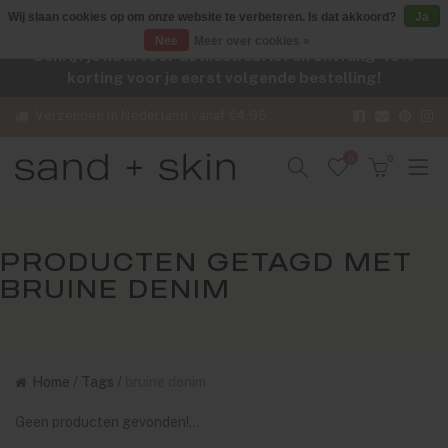
Wij slaan cookies op om onze website te verbeteren. Is dat akkoord?
Ja
Nee
Meer over cookies »
Schrijf je nu in voor de nieuwsbrief en ontvang -10%
korting voor je eerst volgende bestelling!
Verzenden in Nederland vanaf €4,95
0
0
PRODUCTEN GETAGD MET
BRUINE DENIM
Home
/
Tags
/
bruine denim
Geen producten gevonden!...