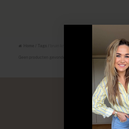
Home
/
Tags
/
bruin knit dames
Geen producten gevonden!...