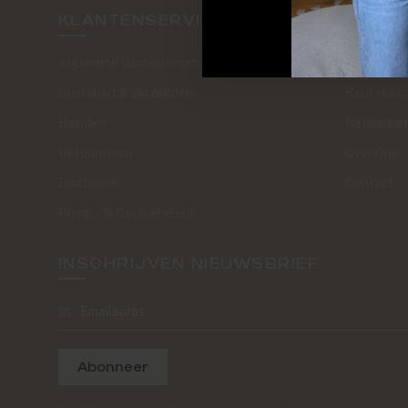
KLANTENSERVICE
SAND 
Algemene Voorwaarden
The Journa
Bestellen & Verzenden
Routebesc
Betalen
Retourfor
Retourneren
Over Ons
Disclaimer
Contact
Privacy & Cookiebeleid
INSCHRIJVEN NIEUWSBRIEF
Abonneer