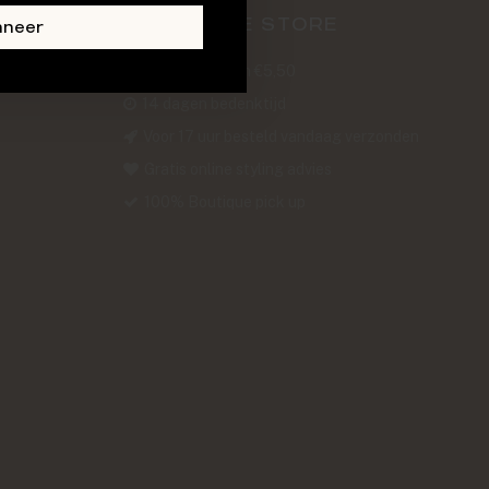
ABOUT THE STORE
nneer
Verzendkosten €5,50
14 dagen bedenktijd
Voor 17 uur besteld vandaag verzonden
Gratis online styling advies
100% Boutique pick up