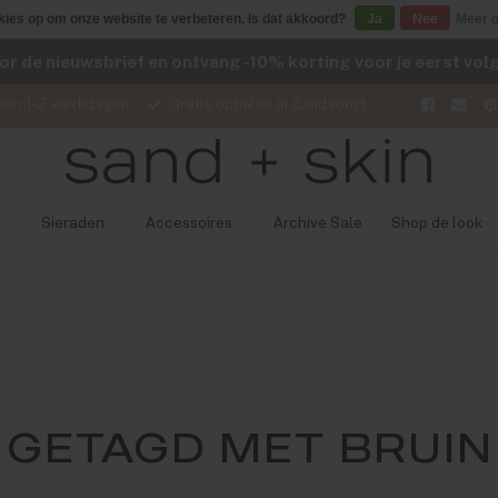
kies op om onze website te verbeteren. Is dat akkoord?
Ja
Nee
Meer o
voor de nieuwsbrief en ontvang -10% korting voor je eerst vo
nen 1-2 werkdagen
Gratis ophalen in Zandvoort
Sieraden
Accessoires
Archive Sale
Shop de look
GETAGD MET BRUIN