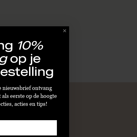
ng
10%
g
op je
estelling
ze nieuwsbrief ontvang
t als eerste op de hoogte
ties, acties en tips!