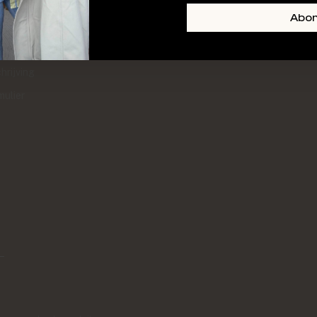
+ SKIN
FOOTER-LINKS-TITLE-3
Abo
l
hrijving
mulier