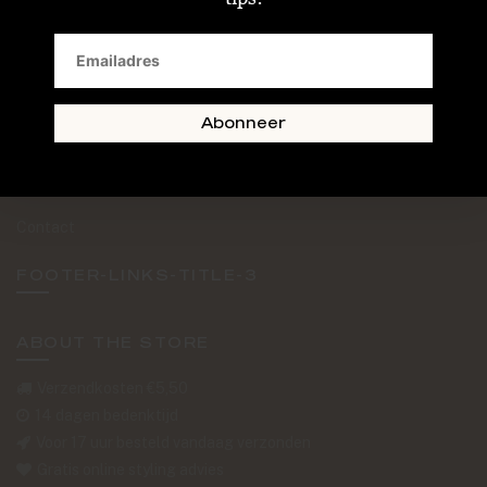
SAND + SKIN
The Journal
Routebeschrijving
Abonneer
Retourformulier
Over Ons
Contact
FOOTER-LINKS-TITLE-3
ABOUT THE STORE
Verzendkosten €5,50
14 dagen bedenktijd
Voor 17 uur besteld vandaag verzonden
Gratis online styling advies