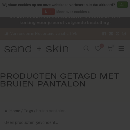
Wij slaan cookies op om onze website te verbeteren. Is dat akkoord?
Ja
Nee
Meer over cookies »
Schrijf je nu in voor de nieuwsbrief en ontvang -10%
korting voor je eerst volgende bestelling!
Verzenden in Nederland vanaf €4,95
0
0
PRODUCTEN GETAGD MET
BRUIEN PANTALON
Home
/
Tags
/
bruien pantalon
Geen producten gevonden!...