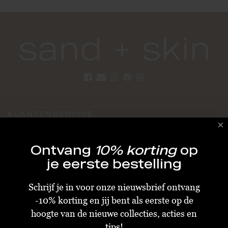
KLANTENSERVICE
Algemene Voorwaarden
Ontvang
10% korting
op
Bestellen & Verzenden
je eerste bestelling
Betalen
Schrijf je in voor onze nieuwsbrief ontvang
Retourneren
-10% korting en jij bent als eerste op de
Disclaimer
hoogte van de nieuwe collecties, acties en
Privacy & Cookiebeleid
tips!