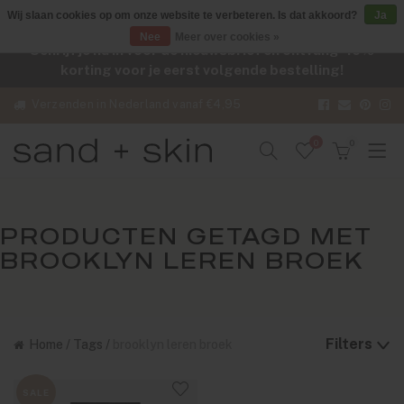
Wij slaan cookies op om onze website te verbeteren. Is dat akkoord?
Ja
Nee
Meer over cookies »
Schrijf je nu in voor de nieuwsbrief en ontvang -10%
korting voor je eerst volgende bestelling!
Verzenden in Nederland vanaf €4,95
0
0
PRODUCTEN GETAGD MET
BROOKLYN LEREN BROEK
Filters
Home
/
Tags
/
brooklyn leren broek
SALE