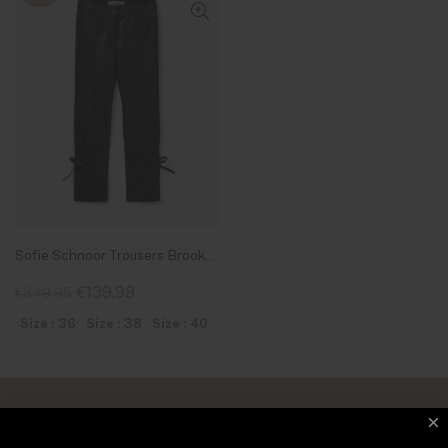
Sofie Schnoor Trousers Brooklyn S244106 Black
€139,98
€349,95
Size : 36
Size : 38
Size : 40